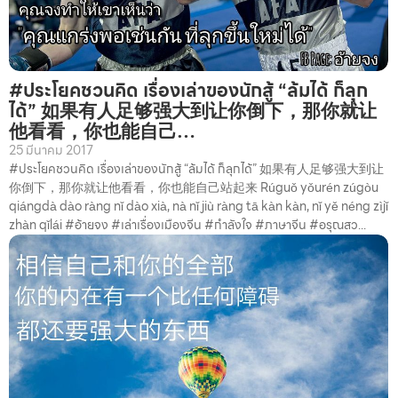
#ประโยคชวนคิด เรื่องเล่าของนักสู้ “ล้มได้ ก็ลุก
ได้” 如果有人足够强大到让你倒下，那你就让
他看看，你也能自己…
25 มีนาคม 2017
#ประโยคชวนคิด เรื่องเล่าของนักสู้ “ล้มได้ ก็ลุกได้” 如果有人足够强大到让
你倒下，那你就让他看看，你也能自己站起来 Rúguǒ yǒurén zúgòu
qiángdà dào ràng nǐ dào xià, nà nǐ jiù ràng tā kàn kàn, nǐ yě néng zìjǐ
zhàn qǐlái #อ้ายจง #เล่าเรื่องเมืองจีน #กำลังใจ #ภาษาจีน #อรุณสว...