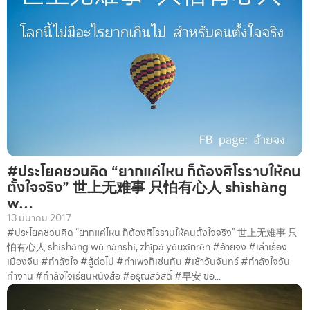
#ประโยคชวนคิด “ยากแค่ไหน ก็ต้องศิโรราบให้คน
ตั้งใจจริง” 世上无难事 只怕有心人 shìshàng
w…
13 มีนาคม 2017
#ประโยคชวนคิด “ยากแค่ไหน ก็ต้องศิโรราบให้คนตั้งใจจริง” 世上无难事 只
怕有心人 shìshàng wú nánshì, zhǐpà yǒuxīnrén #อ้ายจง #เล่าเรื่อง
เมืองจีน #กำลังใจ #สู้ต่อไป #ทำเพจก็เช่นกัน #เช้าวันจันทร์ #กำลังใจวัน
ทำงาน #กำลังใจเรียนหนังสือ #อรุณสวัสดิ์ #早安 ขอ...