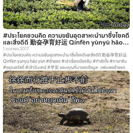
#ประโยคชวนคิด ความขยันอุตสาหะนำมาซึ่งโชคดี
และสิ่งดีดี 勤奋孕育好运 Qínfèn yùnyù hǎo…
1 เมษายน 2017
#ประโยคชวนคิด ความขยันอุตสาหะนำมาซึ่งโชคดีและสิ่งดีดี 勤奋孕育好运
Qínfèn yùnyù hǎo yùn #อ้่ายจง #เล่าเรื่องเมืองจีน #กำลังใจ #ภาษาจีน
#อรุณสวัสดิ์ #เช้าวันเสาร์ #早安 ขอบคุณที่มาของข้อมูล : แฟนเพจอ้ายจง