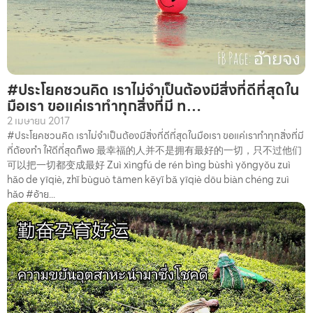
#ประโยคชวนคิด เราไม่จำเป็นต้องมีสิ่งที่ดีที่สุดใน
มือเรา ขอแค่เราทำทุกสิ่งที่มี ท…
2 เมษายน 2017
#ประโยคชวนคิด เราไม่จำเป็นต้องมีสิ่งที่ดีที่สุดในมือเรา ขอแค่เราทำทุกสิ่งที่มี
ที่ต้องทำ ให้ดีที่สุดก็พอ 最幸福的人并不是拥有最好的一切，只不过他们
可以把一切都变成最好 Zuì xìngfú de rén bìng bùshì yǒngyǒu zuì
hǎo de yīqiè, zhǐ bùguò tāmen kěyǐ bǎ yīqiè dōu biàn chéng zuì
hǎo #อ้าย...