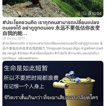
#ประโยคชวนคิด เราทุกคนสามารถเปลี่ยนแปลง
ตนเองได้ อย่าดูถูกตนเอง 永远不要低估你改变
自我的能…
29 มีนาคม 2017
#ประโยคชวนคิด เราทุกคนสามารถเปลี่ยนแปลงตนเองได้ อย่าดูถูกตนเอง 永
远不要低估你改变自我的能力 Yǒngyuǎn bùyào dīgū nǐ gǎibiàn zìwǒ
de nénglì #อ้ายจง #เล่าเรื่องเมืองจีน #กำลังใจ #ภาษาจีน ขอบคุณที่มา
ของข้อมูล : แฟนเพจอ้ายจง