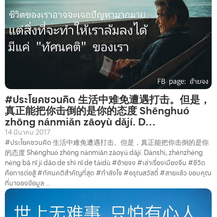
#ประโยคชวนคิด 生活中难免遭遇打击。但是，
真正能把你击倒的是你的态度 Shēnghuó
zhōng nánmiǎn zāoyù dǎjí. D…
14 มีนาคม 2017
#ประโยคชวนคิด 生活中难免遭遇打击。但是，真正能把你击倒的是你
的态度 Shēnghuó zhōng nánmiǎn zāoyù dǎjí. Dànshì, zhēnzhèng
néng bǎ nǐ jí dǎo de shì nǐ de tàidù #อ้ายจง #เล่าเรื่องเมืองจีน #ชีวิต
คือการต่อสู้ #ทัศนคติสำคัญที่สุด #กำลังใจ #อรุณสวัสดิ์ #สายแล้ว ขอบคุณ
ที่มาของข้อมูล ...