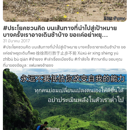
#ประโยคชวนคิด บนเส้นทางที่นำไปสู่เป้าหมาย
บางครั้งเราอาจเดินช้าบ้าง ขอแค่อย่าหยุ…
31 มีนาคม 2017
#ประโยคชวนคิด บนเส้นทางที่นำไปสู่เป้าหมาย บางครั้งเราอาจเดินช้าบ้าง ขอ
แค่อย่าหยุดเดินก็พอ 徐徐而行胜于止步不前 Xúxú ér xíng shèng yú
zhǐbù bù qián #อ้ายจง #เล่าเรื่องเมืองจีน #กำลังใจ #ภาษาจีน ขอบคุณ
ที่มาของข้อมูล : แฟนเพจอ้ายจง