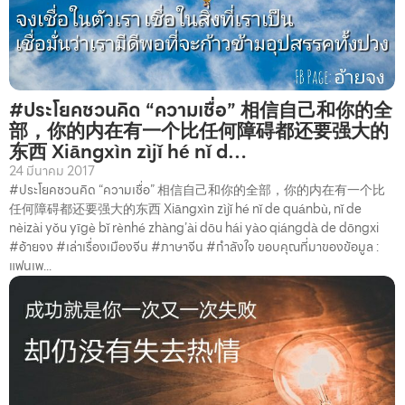
#ประโยคชวนคิด “ความเชื่อ” 相信自己和你的全
部，你的内在有一个比任何障碍都还要强大的
东西 Xiāngxìn zìjǐ hé nǐ d…
24 มีนาคม 2017
#ประโยคชวนคิด “ความเชื่อ” 相信自己和你的全部，你的内在有一个比
任何障碍都还要强大的东西 Xiāngxìn zìjǐ hé nǐ de quánbù, nǐ de
nèizài yǒu yīgè bǐ rènhé zhàng’ài dōu hái yào qiángdà de dōngxi
#อ้ายจง #เล่าเรื่องเมืองจีน #ภาษาจีน #กำลังใจ ขอบคุณที่มาของข้อมูล :
แฟนเพ...