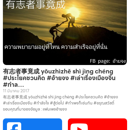
有志者事竟成 yǒuzhìzhě shì jìng chéng
#ประโยคชวนคิด #อ้ายจง #เล่าเรื่องเมืองจีน
#กำล…
11 มีนาคม 2017
有志者事竟成 yǒuzhìzhě shì jìng chéng #ประโยคชวนคิด #อ้ายจง
#เล่าเรื่องเมืองจีน #กำลังใจ #สู้ต่อไป #ทำเพจก็เช่นกัน #อรุณสวัสดิ์
ขอบคุณที่มาของข้อมูล : แฟนเพจอ้ายจง