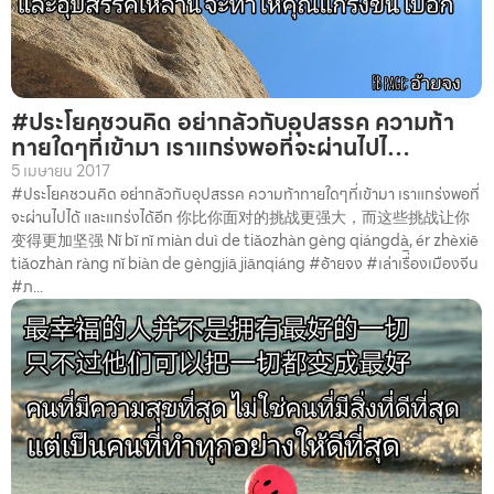
#ประโยคชวนคิด อย่ากลัวกับอุปสรรค ความท้า
ทายใดๆที่เข้ามา เราแกร่งพอที่จะผ่านไปไ…
5 เมษายน 2017
#ประโยคชวนคิด อย่ากลัวกับอุปสรรค ความท้าทายใดๆที่เข้ามา เราแกร่งพอที่
จะผ่านไปได้ และแกร่งได้อีก 你比你面对的挑战更强大，而这些挑战让你
变得更加坚强 Nǐ bǐ nǐ miàn duì de tiǎozhàn gèng qiángdà, ér zhèxiē
tiǎozhàn ràng nǐ biàn de gèngjiā jiānqiáng #อ้ายจง #เล่าเรื่ิองเมืองจีน
#ภ...