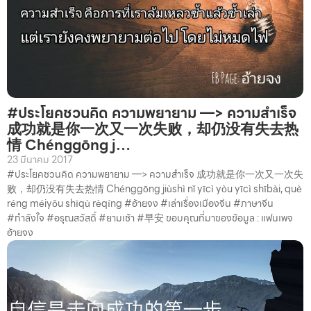
#ประโยคชวนคิด ความพยายาม —> ความสำเร็จ
成功就是你一次又一次失败，却仍没有失去热
情 Chénggōng j…
23 มีนาคม 2017
#ประโยคชวนคิด ความพยายาม —> ความสำเร็จ 成功就是你一次又一次失
败，却仍没有失去热情 Chénggōng jiùshì nǐ yīcì yòu yīcì shībài, què
réng méiyǒu shīqù rèqíng #อ้ายจง #เล่าเรื่องเมืองจีน #ภาษาจีน
#กำลังใจ #อรุณสวัสดิ์ #ยามเช้า #早安 ขอบคุณที่มาของข้อมูล : แฟนเพจ
อ้ายจง