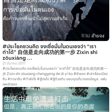
#ประโยคชวนคิด จงเชื่อมั่นในตนเองว่า “เรา
ทำได้” 自信是走向成功的第一步 Zìxìn shì
zǒuxiàng …
21 มีนาคม 2017
#ประโยคชวนคิด จงเชื่อมั่นในตนเองว่า “เราทำได้” 自信是走向成功的第一
步 Zìxìn shì zǒuxiàng chénggōng de dì yī bù #อ้ายจง #เล่าเรื่องเมือง
จีน #ภาษาจีน #กำลังใจ #สู้ต่อไป #สู้ด้วยกัน ขอบคุณที่มาของข้อมูล : แฟน
เพจอ้ายจง