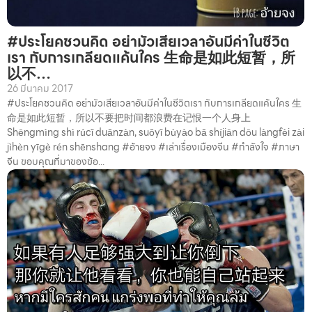
#ประโยคชวนคิด อย่ามัวเสียเวลาอันมีค่าในชีวิต
เรา กับการเกลียดแค้นใคร 生命是如此短暂，所
以不…
26 มีนาคม 2017
#ประโยคชวนคิด อย่ามัวเสียเวลาอันมีค่าในชีวิตเรา กับการเกลียดแค้นใคร 生
命是如此短暂，所以不要把时间都浪费在记恨一个人身上
Shēngmìng shì rúcǐ duǎnzàn, suǒyǐ bùyào bǎ shíjiān dōu làngfèi zài
jìhèn yīgè rén shēnshang #อ้ายจง #เล่าเรื่องเมืองจีน #กำลังใจ #ภาษา
จีน ขอบคุณที่มาของข้อ...