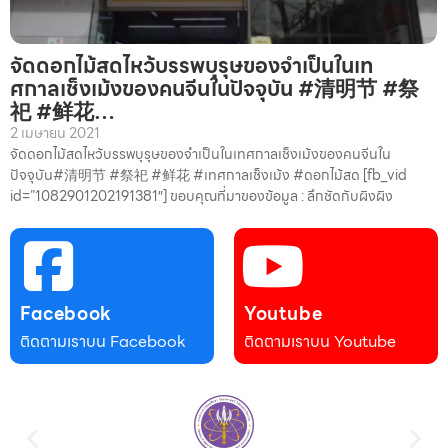
จัดดอกไม้สดไหว้บรรพบุรุษของจำเป็นในเท
ศกาลเช็งเม้งของคนจีนในปัจจุบัน #清明节 #祭
祀 #鲜花…
2 เมษายน 2021
จัดดอกไม้สดไหว้บรรพบุรุษของจำเป็นในเทศกาลเช็งเม้งของคนจีนใน
ปัจจุบัน#清明节 #祭祀 #鲜花 #เทศกาลเช็งเม้ง #ดอกไม้สด [fb_vid
id=”1082901202191381″] ขอบคุณที่มาของข้อมูล : ลึกชัดกับผิงผิง
Facebook
Youtube
ติดตามเราบน Facebook
ติดตามเราบน Youtube