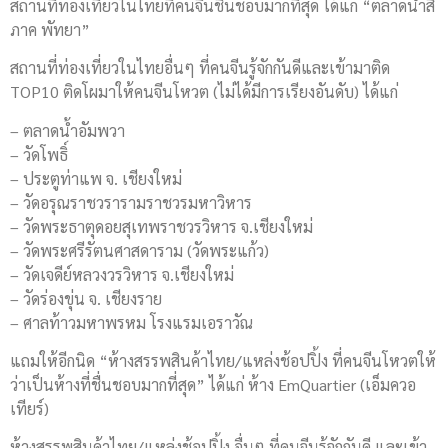
สถานที่ท่องเที่ยวในไทยที่คนจีนชื่นชอบมากที่สุด ได้แก่ “ตลาดน้ำสี่
ภาค พัทยา”
สถานที่ท่องเที่ยวในไทยอื่นๆ ที่คนจีนรู้จักกันดีและเข้ามาติด
TOP10 ติดโผมาให้คนจีนโหวต (ไม่ได้มีการเรียงอันดับ) ได้แก่
– ตลาดน้ำอัมพวา
– วัดโพธิ์
– ประตูท่าแพ จ. เชียงใหม่
– วัดอรุณราชวรารามราชวรมหาวิหาร
– วัดพระธาตุดอยสุเทพราชวรวิหาร จ.เชียงใหม่
– วัดพระศรีรัตนศาสดาราม (วัดพระแก้ว)
– วัดเจดีย์หลวงวรวิหาร จ.เชียงใหม่
– วัดร่องขุ่น จ. เชียงราย
– ศาลท้าวมหาพรหม โรงแรมเอราวัณ
แถมให้อีกนิด “ห้างสรรพสินค้าไทย/แหล่งช้อปปิ้ง ที่คนจีนโหวตให้
ว่าเป็นห้างที่ชื่นชอบมากที่สุด” ได้แก่ ห้าง EmQuartier (เอ็มควอ
เทียร์)
ห้างสรรพสินค้าไทย/แหล่งช้อปปิ้ง อื่นๆ ที่คนจีนรู้จักกันดี และเข้า