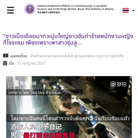
“ชาวเน็ตเดือดมาก หนุ่มใหญ่ชาวจีนทำร้ายพนักงานหญิง
ที่โรงแรม เพียงเพราะพาสาวรุ่นลู…
เผยแพร่โดย :
ฝ่ายวิทยาศาสตร์และเทคโนโลยี สถานเอกอัครราชทูต ณ กรุงปักกิ่ง
เมื่อ :
15 กรกฎาคม 2017