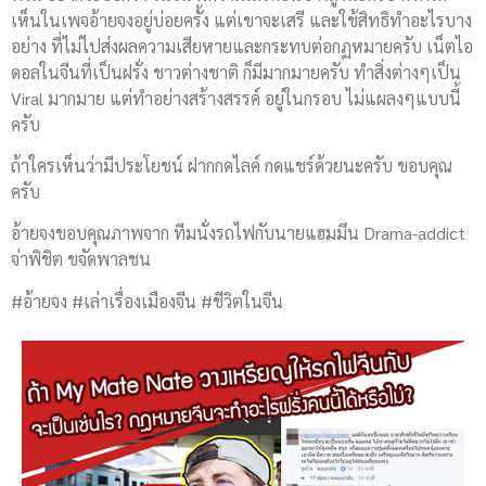
เห็นในเพจอ้ายจงอยู่บ่อยครั้ง แต่เขาจะเสรี และใช้สิทธิทำอะไรบาง
อย่าง ที่ไม่ไปส่งผลความเสียหายและกระทบต่อกฏหมายครับ เน็ตไอ
ดอลในจีนที่เป็นฝรั่ง ชาวต่างชาติ ก็มีมากมายครับ ทำสิ่งต่างๆเป็น
Viral มากมาย แต่ทำอย่างสร้างสรรค์ อยู่ในกรอบ ไม่แผลงๆแบบนี้
ครับ
ถ้าใครเห็นว่ามีประโยชน์ ฝากกดไลค์ กดแชร์ด้วยนะครับ ขอบคุณ
ครับ
อ้ายจงขอบคุณภาพจาก ทีมนั่งรถไฟกับนายแฮมมึน Drama-addict
จ่าพิชิต ขจัดพาลชน
#อ้ายจง #เล่าเรื่องเมืองจีน #ชีวิตในจีน