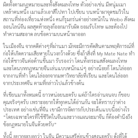
ผิดทั้งตามกฏหมายและทั้งสังคมลงโทษ ตัวอย่างเช่น มีหนุ่มเมา
เหล้าคนหนึ่ง เมาแล้วเอาสีไปทา ไปเขียน บนหน้าผาจุดชมวิวใน
สถานที่ท่องเที่ยวแห่งหนึ่ง คนก็รุมกร่นด่าอย่างหนักใน Weibo สังคม
ออนไลน์จีน ผลสุดท้ายลุงก็ออกมารับผิด ยอมรับโทษ และต้องไป
ทำความสะอาด ลบข้อความบนหน้าผาออก
ในเมืองจีน จากคดีต่างๆที่ผ่านมา มักจะมีการตัดสินตามพฤติการณ์ที่
ก่อให้เกิดความเสียหายในวงกว้างด้วย ซึ่งถ้าสิ่งที่ My Mate Nate ทำ
ก่อให้ชาวจีนต่อต้านขึ้นมา รับรองว่า โดนทั้งกระแสสังคมลงโทษ
และโดนบทกฏหมายจีนเล่นแบบหนักแน่ๆ อย่างน้อยก็ โดนไล่ออก
จากงานที่ทำ โดนไล่ออกจากมหาวิทยาลัยที่เรียน และโดนไล่ออก
จากประเทศจีน ตามที่กล่าวไปแล้วข้างต้น
ที่เขียนมาทั้งหมดนี้ ยาวหน่อยนะครับ แต่ถ้าใครอ่านจนจบ ก็ขอบ
คุณจริงๆครับ เพราะอยากให้ทุกคนได้อ่านกัน จะได้ทราบว่าต่าง
ประเทศ อย่างเช่นที่จีน เขามีการจัดการกับประเด็นแบบนี้อย่างไร
“โดยเฉพาะใครที่ใช้ชีวิตในจีนและวางแผนจะมาจีน ก็ต้องคำนึงถึง
ข้อกฏหมายในจีนด้วยครับ”
ทั้งนี้ อยากจะบอกว่า ในจีน มีความเสรีค่อนข้างสูงนะครับ ดั่งที่ได้