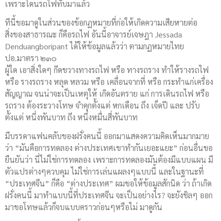
เพราะโดนรถไฟทับมาแล้ว
ทีนี้ขอมาดูในส่วนของข้อกฏหมายที่ก่อให้เกิดความเสียหายต่อ
สิ่งของสาธารณะ ก็คือรถไฟ อันนี้อาจารย์เจษฎา Jessada
Denduangboripant ได้ให้ข้อมูลแล้วว่า ตามกฏหมายไทย
ปอ.มาตรา ๒๓๐
ผู้ใด เอาสิ่งใดๆ กีดขวางทางรถไฟ หรือ ทางรถราง ทำให้รางรถไฟ
หรือ รางรถราง หลุด หลวม หรือ เคลื่อนจากที่ หรือ กระทำแก่เครื่อง
สัญญาณ จนน่าจะเป็นเหตุให้ เกิดอันตราย แก่ การเดินรถไฟ หรือ
รถราง ต้องระวางโทษ จำคุกตั้งแต่ หกเดือน ถึง เจ็ดปี และ ปรับ
ตั้งแต่ หนึ่งพันบาท ถึง หนึ่งหมื่นสี่พันบาท
มีบรรดาแฟนคลับของฝรั่งคนนี้ ออกมาแสดงความคิดเห็นมากมาย
ว่า “มันคือการทดลอง ต่างประเทศเขาทำกันเยอะแยะ” ก่อนอื่นขอ
ยืนยันว่า นี่ไม่ใช่การทดลอง เพราะการทดลองมันต้องมีแบบแผน มี
ตัวแปรต่างๆควบคุม ไม่ใช่การเล่นแผลงๆแบบนี้ และในฐานะที่
“ประเทศจีน” ก็คือ “ต่างประเทศ” ผมขอให้ข้อมูลสักนิด ว่า ถ้าเกิด
ฝรั่งคนนี้ มาทำแบบนี้ที่ประเทศจีน จะเป็นอย่างไร? จะยังชิลๆ ออก
มาขอโทษแล้วก็จบแบบคราวก่อนๆหรือไม่ มาดูกัน