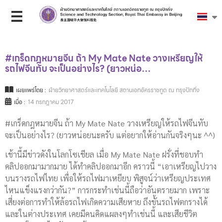
#เกร็ดกฎหมายจีน ถ้า My Mate Nate วางเหรียญให้
รถไฟจีนทับ จะเป็นอย่างไร? (ยาวหน่อ…
เผยแพร่โดย :
ฝ่ายวิทยาศาสตร์และเทคโนโลยี สถานเอกอัครราชทูต ณ กรุงปักกิ่ง
เมื่อ :
14 กรกฎาคม 2017
#เกร็ดกฎหมายจีน ถ้า My Mate Nate วางเหรียญให้รถไฟจีนทับ
จะเป็นอย่างไร? (ยาวหน่อยนะครับ แต่อยากให้อ่านกันจริงๆนะ ^^)
เช้านี้มีข่าวดังในโลกโซเชียล เมื่อ My Mate Nate ฝรั่งที่ชอบทำ
คลิปออกมามากมาย ได้ทำคลิปออกมาอีก คราวนี้ “เอาเหรียญไปวาง
บนรางรถไฟไทย เพื่อให้รถไฟมาเหยียบ พิสูจน์ว่าเหรียญประเทศ
ไหนแข็งแรงกว่ากัน?” การกระทำเช่นนี้ถือว่าอันตรายมาก เพราะ
เสี่ยงต่อการทำให้ล้อรถไฟเกิดความเสียหาย ถึงขั้นรถไฟตกรางได้
และในต่างประเทศ เคยมีคนคิดแผลงๆทำเช่นนี้ และเสียชีวิต