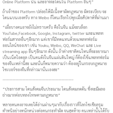
Online Platform นั้น และอาจจะโดนใน Platform อื่นๆ”
ถ้าเจ้าของ Platform ปล่อยให้มีเนื้อหาผิดกฏหมาย ผิดระเบียบ จะ
โดนแบนเองครับ ทาง Weibo ก็โดนเรียกไปคุยเมื่อสัปดาห์ที่ผ่านมา
“เผื่อบางคนอาจยังไม่ทราบครับ คือในจีน แม้จะบล็อก
YouTube,Facebook, Google, Instagram, twitter และแพลท
ฟอร์มสากลอื่นๆอีกมาก แต่เขาก็มีทดแทนด้วยแพลทฟอร์ม
ออนไลน์ของเขา เช่น Youku, Weibo, QQ, WeChat และ Live
streaming app อื่นๆอีกมาก ดังนั้น ถ้าต่างชาติคนไหนที่จะอยากมา
เป็นเน็ตไอดอล เป็นคนดังในจีนแผ่นดินใหญ่ ก็ต้องใช้แพลทฟอร์ม
ของจีนเหล่านี้ฮะ และนั่นก็หมายความว่า ต้องอยู่ในกรอบกฎหมาย
ไซเบอร์ของจีนที่กล่าวมานั่นเองฮะ”
—————————————————————–
“ประการสาม โดนสังคมจีนประณาม โดนสังคมกดดัน ซึ่งจะมีผลอ
ย่างมากต่อบทลงโทษตามกฏหมาย”
หลายคนคงอาจเคยได้อ่านผ่านๆมากับเรื่องราวที่โลกโซเชียลรุม
ตำหนิอย่างหนักหน่วงต่อคนกระทำผิด จนสุดท้าย คนเหล่านั้นได้รับ