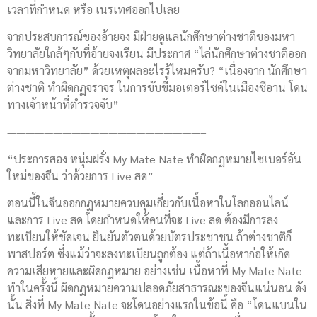
เวลาที่กำหนด หรือ เนรเทศออกไปเลย
จากประสบการณ์ของอ้ายจง มีฝ่ายดูแลนักศึกษาต่างชาติของมหา
วิทยาลัยใกล้ๆกับที่อ้ายจงเรียน มีประกาศ “ไล่นักศึกษาต่างชาติออก
จากมหาวิทยาลัย” ด้วยเหตุผลอะไรรู้ไหมครับ? “เนื่องจาก นักศึกษา
ต่างชาติ ทำผิดกฏจราจร ในการขับขี่มอเตอร์ไซค์ในเมืองซีอาน โดน
ทางเจ้าหน้าที่ตำรวจจับ”
—————————————————————–
“ประการสอง หนุ่มฝรั่ง My Mate Nate ทำผิดกฏหมายไซเบอร์อัน
ใหม่ของจีน ว่าด้วยการ Live สด”
ตอนนี้ในจีนออกกฏหมายควบคุมเกี่ยวกับเนื้อหาในโลกออนไลน์
และการ Live สด โดยกำหนดให้คนที่จะ Live สด ต้องมีการลง
ทะเบียนให้ชัดเจน ยืนยันตัวตนด้วยบัตรประชาชน ถ้าต่างชาติก็
พาสปอร์ต ซึ่งแม้ว่าจะลงทะเบียนถูกต้อง แต่ถ้าเนื้อหาก่อให้เกิด
ความเสียหายและผิดกฏหมาย อย่างเช่น เนื้อหาที่ My Mate Nate
ทำในครั้งนี้ ผิดกฏหมายความปลอดภัยสาธารณะของจีนแน่นอน ดัง
นั้น สิ่งที่ My Mate Nate จะโดนอย่างแรกในข้อนี้ คือ “โดนแบนใน