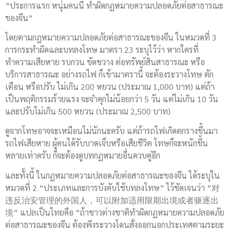
“ประการแรก หนุ่มคนนี้ ทำผิดกฏหมายความปลอดภัยต่อสาธารณะ
ของจีน”
โดยตามกฎหมายความปลอดภัยต่อสาธารณะของจีน ในหมวดที่ 3
การกระทำผิดและบทลงโทษ มาตรา 23 ระบุไว้ว่า หากใครที่
ทำความเสียหาย รบกวน ขัดขวาง ต่อทรัพย์สินสาธารณะ หรือ
บริการสาธารณะ อย่างรถไฟ ก็เข้ามาตรานี้ จะต้องระวางโทษ ตัก
เตือน หรือปรับ ไม่เกิน 200 หยวน (ประมาณ 1,000 บาท) แต่ถ้า
เป็นพฤติกรรมร้ายแรง จะจำคุกไม่น้อยกว่า 5 วัน แต่ไม่เกิน 10 วัน
และปรับไม่เกิน 500 หยวน (ประมาณ 2,500 บาท)
ดูจากโทษอาจจะเหมือนไม่นักนะครับ แต่ถ้ารถไฟเกิดตกรางขึ้นมา
รถไฟเสียหาย ผู้คนได้รับบาดเจ็บหรือเสียชีวิต โทษก็จะหนักขึ้น
หลายเท่าครับ ก็จะต้องดูบทกฏหมายอื่นควบคู่อีก
และทั้งนี้ ในกฏหมายความปลอดภัยต่อสาธารณะของจีน ได้ระบุใน
หมวดที่ 2 “ประเภทและการบังคับใช้บทลงโทษ” ไว้ชัดเจนว่า “对
违反治安管理的外国人，可以附加适用限期出境或者驱逐出
境” แปลเป็นไทยคือ “ถ้าชาวต่างชาติทำผิดกฏหมายความปลอดภัย
ต่อสาธารณะของจีน ต้องพึงระวางโดนสั่งออกนอกประเทศตามระยะ