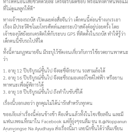
ทำให้คนอื่นเสียชีวิตด้วยล่ะ ใครจะรับผิดชอบ พร้อมทั้งตำหนิพ่อแม่
ที่ไม่ดูแลลูกให้ดี”
ทางเจ้าของรถบัส เปิดเผยต่อสื่อจีนว่า เด็กคนนี้ค่อนข้างเกเรเอา
เรื่อง มีประวัติขโมยโทรศัพท์และกระเป๋าสตังค์อยู่บ่อยครั้ง โดย
เจ้าของบัสยังยกเครดิตให้กับระบบ GPS ที่ติดตั้งในรถบัส ทำให้รู้ว่า
เด็กคนนี้ขับรถไปที่ใด
ทั้งนี้ตามกฏหมายจีน มีระบุไว้ชัดเจนเกี่ยวกับการใช้ยวดยานพาหนะ
ว่า
1. อายุ 12 ปีบริบูรณ์ขึ้นไป จึงจะขี่จักรยาน รถสามล้อได้
2. อายุ 16 ปีบริบูรณ์ขึ้นไป จึงจะขี่รถมอเตอร์ไซค์ไฟฟ้า หรือยาน
พาหนะเพื่อผู้พิการได้
3. อายุ 18 ปีบริบูรณ์ขึ้นไป ถึงทำใบขับขี่ได้
เรื่องนี้บอกเลยว่า ลูกคุณไม่ได้น่ารักสำหรับทุกคน
ขออภัยเล่าเรื่องนี้ค่อนข้างช้า คือเห็นแล้วทั้งในโซเชียลจีน และมี
แฟนเพจแท็กมาใน Facebook แต่ก็ยุ่งๆจนลืม จน อ.@Noppanun
Arunvongse Na Ayudhaya ส่งเรื่องนี้มา เลยนึกขึ้นได้ว่าลืมเขียน