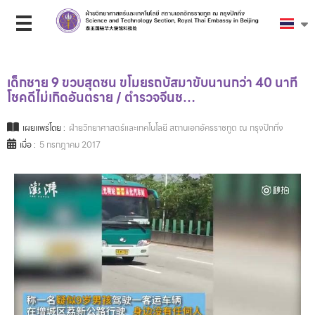
เด็กชาย 9 ขวบสุดซน ขโมยรถบัสมาขับนานกว่า 40 นาที
โชคดีไม่เกิดอันตราย / ตำรวจจีนช…
เผยแพร่โดย :
ฝ่ายวิทยาศาสตร์และเทคโนโลยี สถานเอกอัครราชทูต ณ กรุงปักกิ่ง
เมื่อ :
5 กรกฎาคม 2017