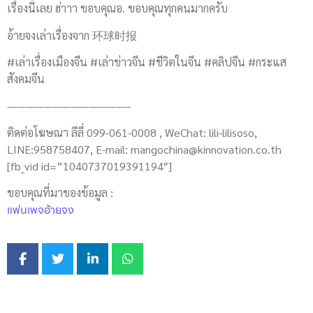
เรื่องนี้เลย ฮ่าาา ขอบคุณอ. ขอบคุณทุกคนมากครับ
อ้ายจงเล่าเรื่องจาก 环球时报
#เล่าเรื่องเมืองจีน #เล่าข่าวจีน #ชีวิตในจีน #คลิปจีน #กระแส
สังคมจีน
—————————————–
ติดต่อโฆษณา ลีลี่ 099-061-0008 , WeChat: lili-lilisoso,
LINE:958758407, E-mail:
mangochina@kinnovation.co.th
[fb_vid id=”1040737019391194″]
ขอบคุณที่มาของข้อมูล :
แฟนเพจอ้ายจง