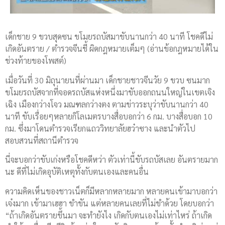
เด็กชาย 9 ขวบสุดซน ขโมยรถบัสมาขับนานกว่า 40 นาที โชคดีไม่
เกิดอันตราย / ตำรวจจีนชี้ ผิดกฎหมายเต็มๆ (อ่านข้อกฎหมายได้ใน
ช่วงท้ายของโพสต์)
เมื่อวันที่ 30 มิถุนายนที่ผ่านมา เด็กชายชาวจีนวัย 9 ขวบ ซนมาก
ขโมยรถบัสจากที่จอดรถบัสแห่งหนึ่งมาขับออกถนนใหญ่ในเขตเจิง
เฉิง เมืองกว่างโจว มณฑลกว่างตง ตามข่าวระบุว่าขับนานกว่า 40
นาที ขับเรื่อยๆหลายกิโลเมตรบางสื่อบอกว่า 6 กม. บางสื่อบอก 10
กม. ซึ่งมาโดนตำรวจเรียกแถววิทยาลัยฮว๋าซาง และนำตัวไป
สอบสวนที่สถานีตำรวจ
นี่จะบอกว่าขับเก่งหรือโชคดีหว่า ตัวเท่านี้ขับรถบัสเลย อันตรายมาก
นะ ดีที่ไม่เกิดอุบัติเหตุทั้งกับตนเองและคนอื่น
ความคิดเห็นของชาวเน็ตก็มีหลากหลายมาก หลายคนเข้ามาบอกว่า
เจ๋งมาก เข้ามาเฮฮา ขำขัน แต่หลายคนเลยที่ไม่ขำด้วย โดยบอกว่า
“ถ้าเกิดอันตรายขึ้นมา จะทำยังไง เกิดกับตนเองไม่เท่าไหร่ ถ้าเกิด