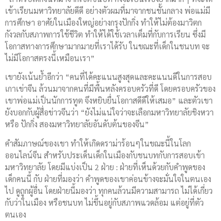
เข้าเรียนมหาวิทยาลัยดีดี อย่างตัวผมที่มาจากชนชั้นกลาง พ่อแม่มี
การศึกษา อาศัยในเมืองใหญ่อย่างกรุงปักกิ่ง ทำให้ไม่ต้องมาวิตก
กังวลกับสภาพการใช้ชีวิต ทำให้ได้ใช้เวลาเต็มที่กับการเรียน ซึ่งมี
โอกาสทางการศึกษามากมายที่เราได้รับ ในขณะที่เด็กในชนบท จะ
ไม่มีโอกาสตรงนี้เหมือนเรา”
เขายังเน้นย้ำอีกว่า “คนที่ได้คะแนนสูงสุดและคะแนนดีในการสอบ
เกาเข่าจีน ล้วนมาจากคนที่มีพื้นหลังครอบครัวที่ดี โดยครอบครัวของ
เขาพ่อแม่เป็นนักการทูต จึงหยิบยื่นโอกาสดีดีให้เสมอ” และตัวเขา
ยังบอกกับผู้สื่อข่าวจีนว่า “ยังไม่แน่ใจว่าจะเลือกมหาวิทยาลัยชิงหวา
หรือ ปักกิ่ง สองมหาวิทยาลัยอันดับต้นของจีน”
คำสัมภาษณ์ของเขา ทำให้เกิดดราม่าร้อนๆในขณะนี้ในโลก
ออนไลน์จีน สำหรับประเด็นเด็กในเมืองกับชนบทกับการสอบเข้า
มหาวิทยาลัย โดยมีแบ่งเป็น 2 ฝ่าย : ฝ่ายที่เห็นด้วยกับคำพูดของ
เด็กคนนี้ กับ ฝ่ายที่มองว่า คำพูดของเขาค่อนข้างจะมั่นใจในตนเอง
ไป ดูถูกผู้อื่น โดยฝ่ายนี้มองว่า ทุกคนล้วนมีความสามารถ ไม่ได้เกี่ยว
กับว่าในเมือง หรือชนบท ไม่ขึ้นอยู่กับสภาพแวดล้อม แต่อยู่ที่ตัว
ตนเอง