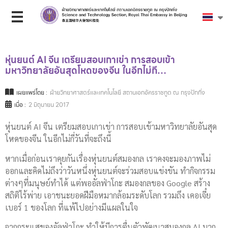
หุ่นยนต์ AI จีน เตรียมสอบเกาเข่า การสอบเข้า
มหาวิทยาลัยอันสุดโหดของจีน ในอีกไม่กี…
เผยแพร่โดย :
ฝ่ายวิทยาศาสตร์และเทคโนโลยี สถานเอกอัครราชทูต ณ กรุงปักกิ่ง
เมื่อ :
2 มิถุนายน 2017
หุ่นยนต์ AI จีน เตรียมสอบเกาเข่า การสอบเข้ามหาวิทยาลัยอันสุด
โหดของจีน ในอีกไม่กี่วันที่จะถึงนี้
หากเมื่อก่อนเราคุยกันเรื่องหุ่นยนต์สมองกล เราคงจะมองภาพไม่
ออกและคิดไม่ถึงว่าวันหนึ่งหุ่นยนต์จะร่วมสอบแข่งขัน ทำกิจกรรม
ต่างๆที่มนุษย์ทำได้ แต่พออัลฟ่าโกะ สมองกลของ Google สร้าง
สถิติไร้พ่าย เอาชนะยอดฝีมือหมากล้อมระดับโลก รวมถึง เคอเจี๋ย
เบอร์ 1 ของโลก ที่แพ้ไปอย่างมีแผลในใจ
จากกระแสของอัลฟ่าโกะ ทำให้มีการตื่นตัวพัฒนาสมองกล AI มาก