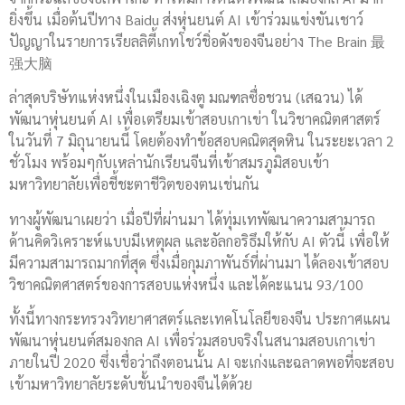
ยิ่งขึ้น เมื่อต้นปีทาง Baidu ส่งหุ่นยนต์ AI เข้าร่วมแข่งขันเชาว์
ปัญญาในรายการเรียลลิตี้เกทโชว์ชิ่อดังของจีนอย่าง The Brain 最
强大脑
ล่าสุดบริษัทแห่งหนึ่งในเมืองเฉิงตู มณฑลซื่อชวน (เสฉวน) ได้
พัฒนาหุ่นยนต์ AI เพื่อเตรียมเข้าสอบเกาเข่า ในวิชาคณิตศาสตร์
ในวันที่ 7 มิถุนายนนี้ โดยต้องทำข้อสอบคณิตสุดหิน ในระยะเวลา 2
ชั่วโมง พร้อมๆกับเหล่านักเรียนจีนที่เข้าสมรภูมิสอบเข้า
มหาวิทยาลัยเพื่อชี้ชะตาชีวิตของตนเช่นกัน
ทางผู้พัฒนาเผยว่า เมื่อปีที่ผ่านมา ได้ทุ่มเทพัฒนาความสามารถ
ด้านคิดวิเคราะห์แบบมีเหตุผล และอัลกอริธึมให้กับ AI ตัวนี้ เพื่อให้
มีความสามารถมากที่สุด ซึ่งเมื่อกุมภาพันธ์ที่ผ่านมา ได้ลองเข้าสอบ
วิชาคณิตศาสตร์ของการสอบแห่งหนึ่ง และได้คะแนน 93/100
ทั้งนี้ทางกระทรวงวิทยาศาสตร์และเทคโนโลยีของจีน ประกาศแผน
พัฒนาหุ่นยนต์สมองกล AI เพื่อร่วมสอบจริงในสนามสอบเกาเข่า
ภายในปี 2020 ซึ่งเชื่อว่าถึงตอนนั้น AI จะเก่งและฉลาดพอที่จะสอบ
เข้ามหาวิทยาลัยระดับชั้นนำของจีนได้ด้วย