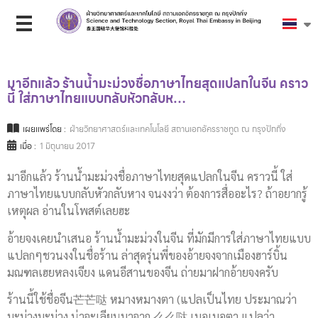
มาอีกแล้ว ร้านน้ำมะม่วงชื่อภาษาไทยสุดแปลกในจีน คราว
นี้ ใส่ภาษาไทยแบบกลับหัวกลับห…
เผยแพร่โดย :
ฝ่ายวิทยาศาสตร์และเทคโนโลยี สถานเอกอัครราชทูต ณ กรุงปักกิ่ง
เมื่อ :
1 มิถุนายน 2017
มาอีกแล้ว ร้านน้ำมะม่วงชื่อภาษาไทยสุดแปลกในจีน คราวนี้ ใส่
ภาษาไทยแบบกลับหัวกลับหาง จนงงว่า ต้องการสื่ออะไร? ถ้าอยากรู้
เหตุผล อ่านในโพสต์เลยฮะ
อ้ายจงเคยนำเสนอ ร้านน้ำมะม่วงในจีน ที่มักมีการใส่ภาษาไทยแบบ
แปลกๆชวนงงในชื่อร้าน ล่าสุดรุ่นพี่ของอ้ายจงจากเมืองฮาร์บิ้น
มณฑลเฮยหลงเจียง แดนอีสานของจีน ถ่ายมาฝากอ้ายจงครับ
ร้านนี้ใช้ชื่อจีน芒芒哒 หมางหมางตา (แปลเป็นไทย ประมาณว่า
มะม่วงมะม่วง น่าจะเลียนมาจาก 么么哒 เมอเมอตา แปลว่า