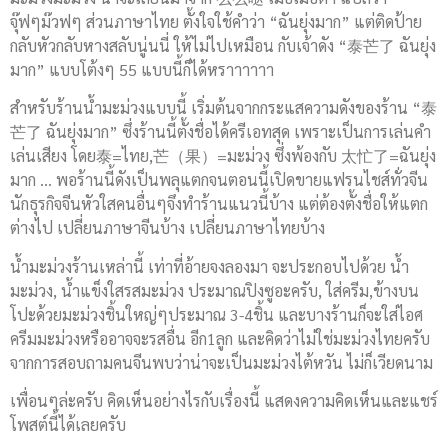
จุ๊ฟๆม๊วฟๆ ส่วนภาษาไทย ตั้งใจใช้คำว่า “ฉันยุ่งมาก” แต่ติดป้าย
กลับหัวกลับหางสลับนู่นนี่ ให้ไม่ไปเหมือน กับเจ้าดัง “泰芒了 ฉันยุ่ง
มาก” แบบโต้งๆ 55 แบบนี้ก็ได้หราาาาาา
สำหรับร้านน้ำมะม่วงแบบนี้ เริ่มต้นจากกระแสความดังของร้าน “泰
芒了 ฉันยุ่งมาก” ซึ่งร้านนี้ตั้งชื่อได้ครีเอทสุด เพราะเป็นการเล่นคำ
เล่นเสียง โดย泰=ไทย,芒（果）=มะม่วง ซึ่งพ้องกับ 太忙了=ฉันยุ่ง
มาก … พอร้านนี้ดังเป็นพลุแตกจนตอนนี้เปิดขายแฟรนไชส์ทั่วจีน
นักธุรกิจจีนหัวใสคนอื่นๆจึงทำร้านแนวนี้บ้าง แต่ต้องตั้งชื่อให้แตก
ต่างไป เปลี่ยนภาษาจีนบ้าง เปลี่ยนภาษาไทยบ้าง
น้ำมะม่วงร้านเหล่านี้ เท่าที่อ้ายจงลองมา จะประกอบไปด้วย น้ำ
มะม่วง, น้ำแข็งใสรสมะม่วง ประมาณปิงซูอะครับ, ใส่ครีม,ข้างบน
โปะด้วยมะม่วงชิ้นใหญ่ๆประมาณ 3-4ชิ้น และบางร้านก็จะใส่ไอศ
ครีมมะม่วงหรืออาจจะรสอื่น อีก1ลูก และคิดว่าไม่ใช่มะม่วงไทยครับ
จากการสอบถามคนจีนพบว่าน่าจะเป็นมะม่วงไต้หวัน ไม่ก็เวียดนาม
เพื่อนๆล่ะครับ คิดเห็นอย่างไรกับเรื่องนี้ แสดงความคิดเห็นและแชร์
โพสต์นี้ได้เลยครับ