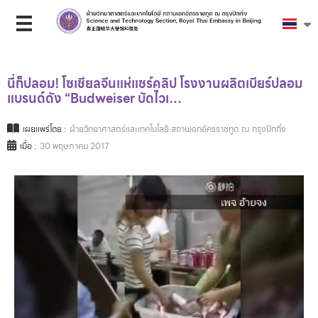
นี่ก็ปลอม! โซเชียลจีนแห่แชร์คลิป โรงงานผลิตเบียร์ปลอม
แบรนด์ดัง “Budweiser บัดไวเ…
เผยแพร่โดย :
ฝ่ายวิทยาศาสตร์และเทคโนโลยี สถานเอกอัครราชทูต ณ กรุงปักกิ่ง
เมื่อ :
30 พฤษภาคม 2017