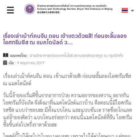
เรื่องเล่าเม้าท์คนจีน ตอน เข้าแถวด้วยสิ! ก่อนจะลิ้มลอง
ไอศกรีมชีส ณ แมคโดนัลด์ ว…
เผยแพร่โดย :
ฝ่ายวิทยาศาสตร์และเทคโนโลยี สถานเอกอัครราชทูต ณ กรุงปักกิ่ง
เมื่อ :
9 พฤษภาคม 2017
เรื่องเล่าเม้าท์คนจีน ตอน เข้าแถวด้วยสิ! ก่อนจะลิ้มลองไอศกรีมชีส
ณ แมคโดนัลด์
วันนี้อ้ายจงเริ่มดีขึ้นจากอาการป่วย ความอยากของหวาน อยากกิน
ไอศกรีมก็บังเกิด จึงดิ่งมาที่แมคโดนัลด์แถวบ้าน คือตอนนี้มีไอศกรีม
รสชีส แบบว่าชอบฮะ มีทั้งแบบโคน และแบบซันเด ราดช็อกโกแลต
แต่อ้ายจงคิดว่า แบบโคนอร่อยกว่า ตอนนี้แมคโดนัลด์ที่จีน ไอศกรีม
ซื้อชิ้นต่อไปครึ่งราคาด้วยฮะ
โพสต์นี้ไม่ได้จะโปรโมทแมคนะฮะ เพราะไม่ได้ค่าโฆษณา แต่ชอบ