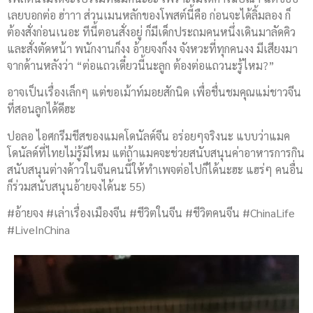
เลยบอกต่อ ฮ่าาา ส่วนเมนหลักของโพสต์นี้คือ ก่อนจะได้ลิ้มลอง ก็
ต้องสั่งก่อนเนอะ ทีนี้ตอนสั่งอยู่ ก็มีเด็กประถมคนหนึ่งเดินมาลัดคิว
และสั่งตัดหน้า พนักงานก็งง อ้ายจงก็งง จังหวะที่ทุกคนงง มีเสียงมา
จากด้านหลังว่า “ต่อแถวเดี๋ยวนี้นะลูก ต้องต่อแถวนะรู้ไหม?”
อาจเป็นเรื่องเล็กๆ แต่ขอเม้าท์มอยสักนิด เพื่อชื่นชมคุณแม่ชาวจีน
ที่สอนลูกได้ดีฮะ
ปอลอ ไอศกรีมชีสของแมคโดนัลด์จีน อร่อยๆจริงนะ แบบว่าแมค
โดนัลด์ที่ไทยไม่รู้มีไหม แต่ถ้าแมคจะช่วยสนับสนุนค่าอาหารการกิน
สนับสนุนต่างด้าวในจีนคนนี้ให้ทำเพจต่อไปก็ได้นะฮะ แฮร่ๆ คนอื่น
ก็ร่วมสนับสนุนอ้ายจงได้นะ 55)
#อ้ายจง #เล่าเรื่องเมืองจีน #ชีวิตในจีน #ชีวิตคนจีน #ChinaLife
#LiveInChina