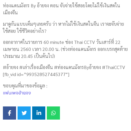
ท่องแดนมังกร By อ้ายจง ตอน จับจ่ายใช้สอยโดยไม่ใช้เงินสดใน
เมืองจีน
มาดูกันแบบเต็มๆเลยครับ ว่า หากไม่ใช้เงินสดในจีน เราจะจับจ่าย
ใช้สอย ใช้ชีวิตอย่างไร?
ออกอากาศในรายการ 60 minute ช่อง Thai CCTV วันเสาร์ที่ 22
เมษายน 2560 เวลา 20.00 น. (ช่วงท่องแดนมังกร ออกเบรกสุดท้าย
ประมาณ 20.45 เป็นต้นไป)
#อ้ายจง #เล่าเรื่องเมืองจีน #ท่องแดนมังกรByอ้ายจง #ThaiCCTV
[fb_vid id=”993528527445377″]
ขอบคุณที่มาของข้อมูล :
แฟนเพจอ้ายจง