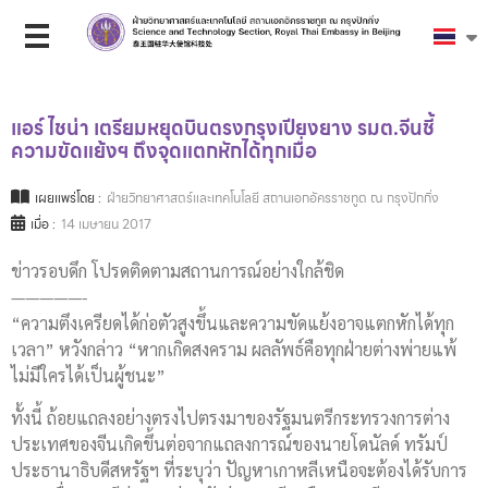
แอร์ ไชน่า เตรียมหยุดบินตรงกรุงเปียงยาง รมต.จีนชี้
ความขัดแย้งฯ ถึงจุดแตกหักได้ทุกเมื่อ
เผยแพร่โดย :
ฝ่ายวิทยาศาสตร์และเทคโนโลยี สถานเอกอัครราชทูต ณ กรุงปักกิ่ง
เมื่อ :
14 เมษายน 2017
ข่าวรอบดึก โปรดติดตามสถานการณ์อย่างใกล้ชิด
—————-
“ความตึงเครียดได้ก่อตัวสูงขึ้นและความขัดแย้งอาจแตกหักได้ทุก
เวลา” หวังกล่าว “หากเกิดสงคราม ผลลัพธ์คือทุกฝ่ายต่างพ่ายแพ้
ไม่มีใครได้เป็นผู้ชนะ”
ทั้งนี้ ถ้อยแถลงอย่างตรงไปตรงมาของรัฐมนตรีกระทรวงการต่าง
ประเทศของจีนเกิดขึ้นต่อจากแถลงการณ์ของนายโดนัลด์ ทรัมป์
ประธานาธิบดีสหรัฐฯ ที่ระบุว่า ปัญหาเกาหลีเหนือจะต้องได้รับการ