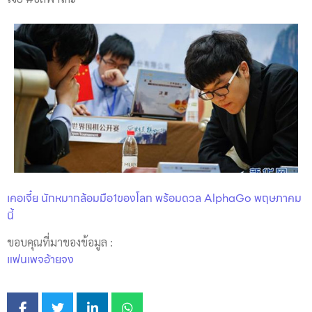
เคอเจี๋ย นักหมากล้อมมือ1ของโลก พร้อมดวล AlphaGo พฤษภาคม
นี้
ขอบคุณที่มาของข้อมูล :
แฟนเพจอ้ายจง