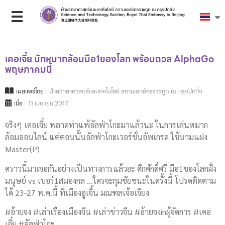
เคอเจี๋ย นักหมากล้อมมือ1ของโลก พร้อมดวล AlphaGo
พฤษภาคมนี้
เผยแพร่โดย :
ฝ่ายวิทยาศาสตร์และเทคโนโลยี สถานเอกอัครราชทูต ณ กรุงปักกิ่ง
เมื่อ :
11 เมษายน 2017
จริงๆ เคอเจี๋ย พลาดท่าแพ้อัลฟ่าโกะมาแล้วนะ ในการเล่นหมาก
ล้อมออนไลน์ แต่ตอนนั้นอัลฟ่าโกะเวอร์ชั่นอัพเกรด ใช้นามแฝง
Master(P)
คราวนี้มาเจอกันอย่างเป็นทางการแล้วฮะ ศึกศักดิ์ศรี มือ1ของโลกฝั่ง
มนุษย์ vs เบอร์1สมองกล …ใครจะกุมชัยชนะในครั้งนี้ โปรดติดตาม
ได้ 23-27 พ.ค.นี้ ที่เมืองอูเจิ้น มณฑลเจ้อเจียง
#อ้ายจง #เล่าเรื่องเมืองจีน #เล่าข่าวจีน #อ้ายจงinผู้จัดการ #เคอ
เจี๋ย #อัลฟ่าโกะ