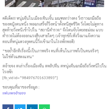
คดีเด็ด!!! หนุ่มจีนในเมืองเซินเจิ้น มณฑลกว่างตง วิ่งราวฉกมือถือ
ของหญิงคนหนึ่ง พอฉกเสร็จก็วิ่งหน้าตั้งหนีสุดชีวิต วิ่งโดยไม่ดูทาง
สุดท้ายวิ่งหนีเข้าไปใน “สถานีตำรวจ” จึงโดนจับโดยละม่อม แบบ
ตำรวจไม่ต้องออกแรงสืบเสาะใดๆ (เจ้าทุกข์ก็เพิ่งวิ่งมาแจ้งความ
ตอนที่หนุ่มดวงกุดคนนี้วิ่งเข้ามาในโรงพักพอดี)
“ขอย้ำอีกทีเรื่องนี้เป็นภาพจริง คนที่เห็นในภาพก็เป็นคนจริงๆ
ไม่ใช่ตัวแสดงแทน”
#อ้ายจง #เล่าเรื่องเมืองจีน #คลิปจีน #หนุ่มจีนฉกมือถือวิ่งหนีไปใน
โรงพัก
[fb_vid id=”984976701633893″]
ขอบคุณที่มาของข้อมูล :
แฟนเพจอ้ายจง