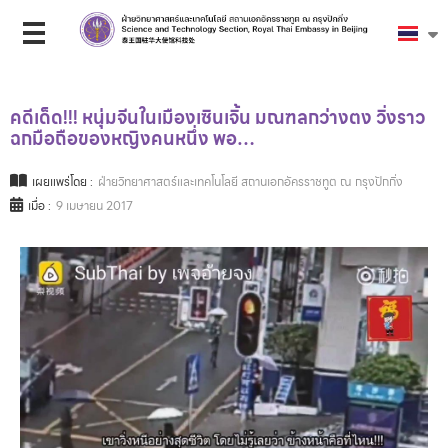
คดีเด็ด!!! หนุ่มจีนในเมืองเซินเจิ้น มณฑลกว่างตง วิ่งราว
ฉกมือถือของหญิงคนหนึ่ง พอ…
เผยแพร่โดย :
ฝ่ายวิทยาศาสตร์และเทคโนโลยี สถานเอกอัครราชทูต ณ กรุงปักกิ่ง
เมื่อ :
9 เมษายน 2017