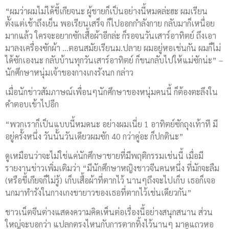
“ผมว่าผมไม่ได้ขี้เกียจนะ ผู้ชายก็เป็นอย่างนี้หมดล่ะฮะ ผมเรียน
ตั้งแต่เช้าถึงเย็น พอเรียนเสร็จ ก็ไปออกกำลังกาย กลับมาก็เหนื่อย
มากแล้ว ใครจะอยากซักเสื้อผ้าอีกล่ะ ก็รอจนวันเสาร์อาทิตย์ ถึงเอา
มาลงเครื่องซักผ้า …ตอนสมัยเรียนม.ปลาย ผมอยู่หอเช่นกัน ผมก็ไม่
ได้ซักเองนะ กลับบ้านทุกวันเสาร์อาทิตย์ ก็ขนกลับไปให้แม่ซักน่ะ” –
นักศึกษาหนุ่มเจ้าของกางเกงรังนก กล่าว
เมื่อนักข่าวสัมภาษณ์เพื่อนๆนักศึกษาของหนุ่มคนนี้ ก็ต้องตะลึงใน
คำตอบเข้าไปอีก
“พวกเราก็เป็นแบบนี้หมดนะ อย่างผมเนี่ย 1 อาทิตย์ซักถุงเท้าที มี
อยู่ครั้งหนึ่ง วันนั้นวันเดียวผมซัก 40 กว่าคู่อะ ก็ปกตินะ”
ดูเหมือนว่าจะไม่ใช่แค่นักศึกษาชายที่มีพฤติกรรมเช่นนี้ เมื่อมี
รายงานข่าวเพิ่มเติมว่า “มีนักศึกษาหญิงชาวจีนคนหนึ่ง ที่มักจะลืม
(หรือขี้เกียจก็ไม่รู้) เก็บเสื้อผ้าที่ตากไว้ นานๆถึงจะไปเก็บ เธอก็เจอ
นกมาทำรังในกางเกงขายาวของเธอที่ตากไว้เช่นเดียวกัน”
ชาวเน็ตจีนต่างแสดงความคิดเห็นต่อเรื่องนี้อย่างสนุกสนาน ส่วน
ใหญ่จะบอกว่า แปลกตรงไหนกับการตากทิ้งไว้นานๆ มาดูแถวหอ