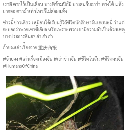
เราสิ ตากไว้เป็นเดือน บางทีข้ามปีก็มี บางคนก็บอกว่า ทางใต้ แห้ง
ยากอะ ตากผ้าเท่าไหร่ก็ไม่ค่อยแห้ง
ข่าวนี้ข่าวเดียว เหมือนได้เรียนรู้วิถีชีวิตนักศึกษาจีนเลยนะนี่ ว่าแต่
จะบอกว่าพวกเขาขี้เกียจ หรือเพราะพวกเขามีความจำเป็นด้วยเหตุ
บางประการดีนะ? ฮ่า ฮ่า ฮ่า
อ้ายจงเล่าเรื่ิองจาก 重庆商报
#อ้ายจง #เล่าเรื่องเมืองจีน #เล่าข่าวจีน #ชีวิตในจีน #ชีวิตคนจีน
#HumansOfChina