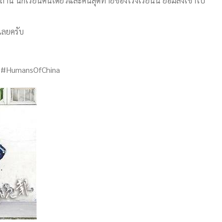
ยถาน นักเรียนคนเดียวและคนสุดท้ายของโรงเรียนนี้ ยอมลงเขาไป
เลยครับ
จีน #HumansOfChina