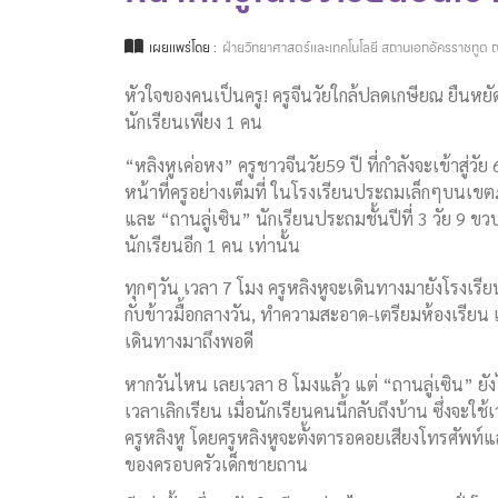
เผยแพร่โดย :
ฝ่ายวิทยาศาสตร์และเทคโนโลยี สถานเอกอัครราชทูต ณ
หัวใจของคนเป็นครู! ครูจีนวัยใกล้ปลดเกษียณ ยืนหยั
นักเรียนเพียง 1 คน
“หลิงหูเค่อหง” ครูชาวจีนวัย59 ปี ที่กำลังจะเข้าสู่ว
หน้าที่ครูอย่างเต็มที่ ในโรงเรียนประถมเล็กๆบนเขตภูเ
และ “ถานลู่เซิน” นักเรียนประถมชั้นปีที่ 3 วัย 9 ขวบ
นักเรียนอีก 1 คน เท่านั้น
ทุกๆวัน เวลา 7 โมง ครูหลิงหูจะเดินทางมายังโรงเร
กับข้าวมื้อกลางวัน, ทำความสะอาด-เตรียมห้องเรียน แล
เดินทางมาถึงพอดี
หากวันไหน เลยเวลา 8 โมงแล้ว แต่ “ถานลู่เซิน” ยัง
เวลาเลิกเรียน เมื่อนักเรียนคนนี้กลับถึงบ้าน ซึ่งจ
ครูหลิงหู โดยครูหลิงหูจะตั้งตารอคอยเสียงโทรศัพท์แ
ของครอบครัวเด็กชายถาน