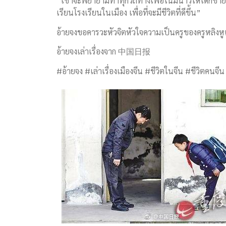
“เขาจะพยายามทำทุกวิถีทางเพื่อโน้มน้าวให้เด็กชา
เรียนโรงเรียนในเมือง เพื่อที่จะมีชีวิตที่ดีขึ้น”
อ้ายจงขอคารวะหัวจิตหัวใจความเป็นครูของครูหลิงหู
อ้ายจงเล่าเรื่องจาก 中国日报
#อ้ายจง #เล่าเรื่องเมืองจีน #ชีวิตในจีน #ชีวิตคน