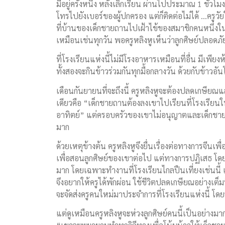
มีอยู่ครั้งหนึ่ง หลังเลิกเรียน ผ่านไปประมาณ 1 ชั่วโม
โทรไปยังเบอร์ของผู้ปกครอง แต่ก็ติดต่อไม่ได้ …ครู
ที่บ้านของเด็กชายถานไปเฝ้าไข้ของสมาชิกคนหนึ่งใน
เหมือนเช่นทุกวัน พอครูหลิงหูเห็นว่าลูกศิษย์ปลอด
ที่โรงเรียนแห่งนี้ไม่มีโรงอาหารเหมือนที่อื่น มีเพียงห้อ
ทั้งสองจะกินข้าวร่วมกันทุกมื้อกลางวัน ด้วยกับข้าวอัน
เดือนกันยายนที่จะถึงนี้ ครูหลิงหูจะต้องปลดเกษียณแล้
เดียวคือ “เด็กชายถานต้องลงเขาไปเรียนที่โรงเรียนใ
อาทิตย์” แต่ครอบครัวของเขาไม่อนุญาตและเด็กชายถา
มาก
ด้วยเหตุข้างต้น ครูหลิงหูจึงยื่นเรื่องต่อทางการจีนเพ
เพื่อสอนลูกศิษย์ของเขาต่อไป แต่ทางการปฏิเสธ โดยใ
มาก โดยเฉพาะทำงานที่โรงเรียนไกลปืนเที่ยงเช่นนี้ แม
จึงอยากให้ครูได้พักผ่อน ใช้ชีวิตปลดเกษียณอย่างเต็
จะจัดส่งครูคนใหม่มาประจำการที่โรงเรียนแห่งนี้ โดย
แต่ดูเหมือนครูหลิงหูจะห่วงลูกศิษย์คนนี้เป็นอย่างมาก 