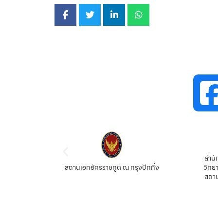
สำนั
ตร์ วิจัย
สถานเอกอัครราชทูต ณ กรุงปักกิ่ง
วิทย
สถาน