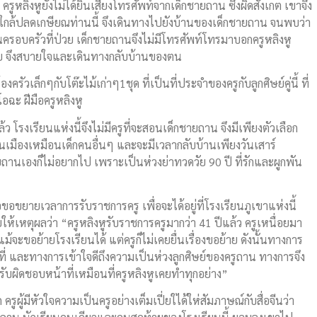
ง ครูหลิงหูยังไม่ได้ยินเสียงโทรศัพท์จากเด็กชายถาน ซึ่งผิดสังเกต เขาจึง
วัยใกล้ปลดเกษียณท่านนี้ จึงเดินทางไปยังบ้านของเด็กชายถาน จนพบว่า
ครอบครัวที่ป่วย เด็กชายถานจึงไม่มีโทรศัพท์โทรมาบอกครูหลิงหู
ภัย จึงสบายใจและเดินทางกลับบ้านของตน
งครัวเล็กๆกับโต๊ะไม้เก่าๆ1ชุด ที่เป็นที่ประจำของครูกับลูกศิษย์คู่นี้ ที่
โอฉะ ฝีมือครูหลิงหู
ว โรงเรียนแห่งนี้จึงไม่มีครูที่จะสอนเด็กชายถาน จึงมีเพียงตัวเลือก
นเมืองเหมือนเด็กคนอื่นๆ และจะมีเวลากลับบ้านเพียงวันเสาร์
นเองก็ไม่อยากไป เพราะเป็นห่วงย่าทวดวัย 90 ปี ที่รักและผูกพัน
ื่อขอขยายเวลาการรับราชการครู เพื่อจะได้อยู่ที่โรงเรียนภูเขาแห่งนี้
ห้เหตุผลว่า “ครูหลิงหูรับราชการครูมากว่า 41 ปีแล้ว ครูเหนื่อยมา
้จะขอย้ายโรงเรียนได้ แต่ครูก็ไม่เคยยื่นเรื่องขอย้าย ดังนั้นทางการ
มที่ และทางการเข้าใจดีถึงความเป็นห่วงลูกศิษย์ของครูถาน ทางการจึง
รับผิดชอบหน้าที่เหมือนที่ครูหลิงหูเคยทำทุกอย่าง”
ครูผู้มีหัวใจความเป็นครูอย่างเต็มเปี่ยใได้ให่สัมภาษณ์กับสื่อจีนว่า