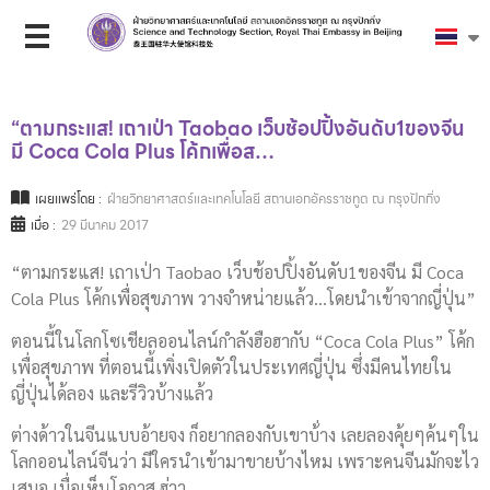
“ตามกระแส! เถาเป่า Taobao เว็บช้อปปิ้งอันดับ1ของจีน
มี Coca Cola Plus โค้กเพื่อส…
เผยแพร่โดย :
ฝ่ายวิทยาศาสตร์และเทคโนโลยี สถานเอกอัครราชทูต ณ กรุงปักกิ่ง
เมื่อ :
29 มีนาคม 2017
“ตามกระแส! เถาเป่า Taobao เว็บช้อปปิ้งอันดับ1ของจีน มี Coca
Cola Plus โค้กเพื่อสุขภาพ วางจำหน่ายแล้ว…โดยนำเข้าจากญี่ปุ่น”
ตอนนี้ในโลกโซเชียลออนไลน์กำลังฮือฮากับ “Coca Cola Plus” โค้ก
เพื่อสุขภาพ ที่ตอนนี้เพิ่งเปิดตัวในประเทศญี่ปุ่น ซึ่งมีคนไทยใน
ญี่ปุ่นได้ลอง และรีวิวบ้างแล้ว
ต่างด้าวในจีนแบบอ้ายจง ก็อยากลองกับเขาบ้่าง เลยลองคุ้ยๆค้นๆใน
โลกออนไลน์จีนว่า มีใครนำเข้ามาขายบ้างไหม เพราะคนจีนมักจะไว
เสมอ เมื่อเห็นโอกาส ฮ่าา