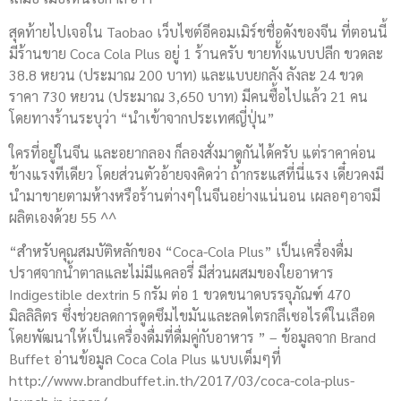
สุดท้ายไปเจอใน Taobao เว็บไซต์อีคอมเมิร์ชชื่อดังของจีน ที่ตอนนี้
มีร้านขาย Coca Cola Plus อยู่ 1 ร้านครับ ขายทั้งแบบปลีก ขวดละ
38.8 หยวน (ประมาณ 200 บาท) และแบบยกลัง ลังละ 24 ขวด
ราคา 730 หยวน (ประมาณ 3,650 บาท) มีคนซื้อไปแล้ว 21 คน
โดยทางร้านระบุว่า “นำเข้าจากประเทศญี่ปุ่น”
ใครที่อยู่ในจีน และอยากลอง ก็ลองสั่งมาดูกันได้ครับ แต่ราคาค่อน
ข้างแรงทีเดียว โดยส่วนตัวอ้ายจงคิดว่า ถ้ากระแสที่นี่แรง เดี๋ยวคงมี
นำมาขายตามห้างหรือร้านต่างๆในจีนอย่างแน่นอน เผลอๆอาจมี
ผลิตเองด้วย 55 ^^
“สำหรับคุณสมบัติหลักของ “Coca-Cola Plus” เป็นเครื่องดื่ม
ปราศจากน้ำตาลและไม่มีแคลอรี่ มีส่วนผสมของใยอาหาร
Indigestible dextrin 5 กรัม ต่อ 1 ขวดขนาดบรรจุภัณฑ์ 470
มิลลิลิตร ซึ่งช่วยลดการดูดซึมไขมันและลดไตรกลีเซอไรด์ในเลือด
โดยพัฒนาให้เป็นเครื่องดื่มที่ดื่มคู่กับอาหาร ” – ข้อมูลจาก Brand
Buffet อ่านข้อมูล Coca Cola Plus แบบเต็มๆที่
http://www.brandbuffet.in.th/2017/03/coca-cola-plus-