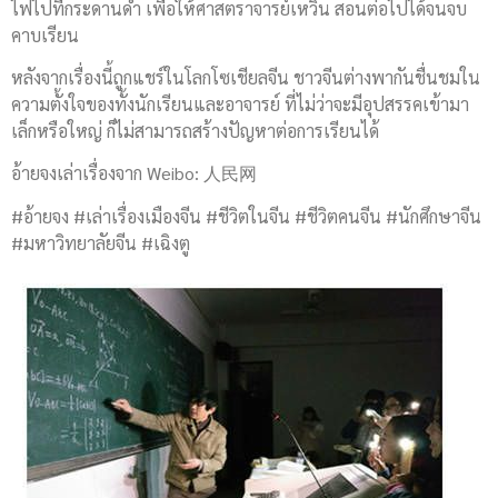
ไฟไปที่กระดานดำ เพื่อให้ศาสตราจารย์เหวิน สอนต่อไปได้จนจบ
คาบเรียน
หลังจากเรื่องนี้ถูกแชร์ในโลกโซเชียลจีน ชาวจีนต่างพากันชื่นชมใน
ความตั้งใจของทั้งนักเรียนและอาจารย์ ที่ไม่ว่าจะมีอุปสรรคเข้ามา
เล็กหรือใหญ่ ก็ไม่สามารถสร้างปัญหาต่อการเรียนได้
อ้ายจงเล่าเรื่องจาก Weibo: 人民网
#อ้ายจง #เล่าเรื่องเมืองจีน #ชีวิตในจีน #ชีวิตคนจีน #นักศึกษาจีน
#มหาวิทยาลัยจีน #เฉิงตู