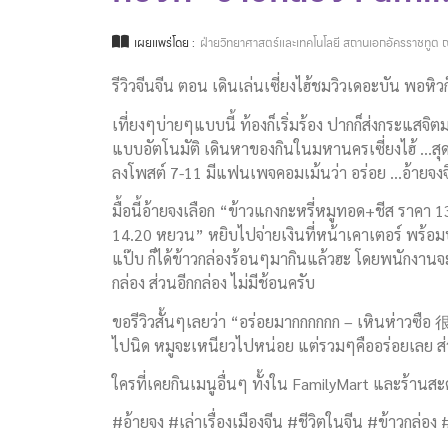
เผยแพร่โดย :
ฝ่ายวิทยาศาสตร์และเทคโนโลยี สถานเอกอัครราชทูต ณ
รีวิวจีนจีน ตอน เดินเล่นเซี่ยงไฮ้ชมวิวเดอะบัน พอหิว
เที่ยงๆบ่ายๆแบบนี้ ท้องก็เริ่มร้อง ปากก็ส่งกระแสจ
แบบอัตโนมัติ เดินหาของกินในมหานครเซี่ยงไฮ้ …สุดท
ลงโพสต์ 7-11 มีแฟนเพจคอมเม้นว่า อร่อย …อ้ายจงจึง
มื้อนี้อ้ายจงเลือก “ข้าวแกงกะหรี่หมูทอด+ชีส ราคา
14.20 หยวน” หยิบไปจ่ายเงินที่หน้าเคาเตอร์ พร้อม
แป๊บ ก็ได้ข้าวกล่องร้อนๆมากินแล้วฮะ โดยพนักงานจ
กล่อง ส่วนอีกกล่อง ไม่มีช้อนครับ
ขอรีวิวสั้นๆเลยว่า “อร่อยมากกกกกก – เหินห่าวซือ 
ไปนิด หมูจะเหนียวไปหน่อย แต่รวมๆคืออร่อยเลย ส่วน
ใครที่เคยกินเมนูอื่นๆ ทั้งใน FamilyMart และร้านสะ
#อ้ายจง #เล่าเรื่องเมืองจีน #ชีวิตในจีน #ข้าวกล่อง 