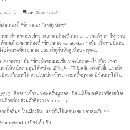
 กรุงปักกิ่ง
เมื่อ :
25 มีนาคม 2017
ก็ฝากท้องที่ “ข้าวกล่อง FamilyMart”
ิตมาบอกว่า หาอะไรเข้าปากเอาลบท้องทีเถอะ plz.. ว่าแล้ว ขา ก็ทำงาน
้ายแล้วมาฝากท้องที่ “ข้าวกล่อง FamilyMart” ครับ เมื่อวานนี้ตอน
ไม่พลาดที่จะมาลอง และเล่าสู่กันฟังสู่เพื่อนๆทุกคน
 13.20 หยวน” กับ “ข้าวผัดซอสมะเขือเทศ+ไก่ทอด+ไข่เจียว ราคา
บอกให้พนักงานอุ่นให้หน่อย 请加热一下 ฉิ่งเจียเยร่ออี๋เซี่ย …รอสัก
ะมีตะเกียบมาให้ ส่วนในกล่องข้าวแกงกะหรี่หมูทอด มีช้อนมาให้ใน
很好吃” คืออย่างข้่าวแกงกะหรี่หมูทอด+ชีส แม้อ้ายจงคิดว่าชีสจะน้อย
อีกกล่อง ส่วนตัวคิดว่า Perrfect :-p
ดวกซื้ออื่นๆ ในเมืองจีน ..แชร์กันได้เลยนะฮะ ขอบคุณฮับ ^^
#FamilyMart #เซี่ยงไฮ้ #จีน