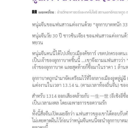
เผยแพร่โดย :
ฝ่ายวิทยาศาสตร์และเทคโนโลยี สถานเอกอัครราชทูต ณ
หนุ่มจีนขอแฟนสาวแต่งงานด้วย “อุกกาบาตหนัก 33 
หนุ่มจีนวัย 30 ปี ชาวซินเจียง ขอแฟนสาวแต่งงานด้
หยวน
หนุ่มจีนคนนี้ได้ไปเที่ยวเมืองคัชการ์ เขตปกครองตน
เป็นเจ้าของอุกกาบาตชิ้นนี้ …เขาจึงถามแฟนสาวว่า “
เจ้าของอุกกาบาต และสุดท้ายก็ซื้อมาในราคา 1 ล
อุกกาบาตถูกนำมาจัดเตรียมไว้ที่ใจกลางเมืองอูหลู่มู
แต่งงานในเวลา 13.14 น. (ตามเวลาท้องถิ่นจีน) ของว
สำหรับ 1314 ออกเสียงคล้ายกับ 一生一世 (อีเซิงอีซื่อ) 
เป็นเวลามงคล โดยเฉพาะการขอความรัก
ทั้งนี้สื่อจีนเปิดเผยอีกว่า แฟนสาวของเขาได้ตอบรับ
ไม่เคยคาดฝันไว้ก่อนว่าหนุ่มจีนคนนี้จะนำอุกกาบา
ตุลาคมนี้