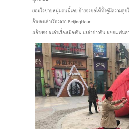
ยอมใจชายหนุ่มคนนี้เลย อ้ายจงขอให้ทั้งคู่มีความสุขใน
อ้ายจงเล่าเรื่อวจาก BeijingHour
#อ้ายจง #เล่าเรื่องเมืองจีน #เล่าข่าวจีน #ขอแฟน