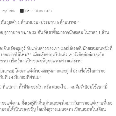
 กรุงปักกิ่ง
เมื่อ :
15 มีนาคม 2017
ตัน มูลค่า 1 ล้านหยวน (ประมาณ 5 ล้านบาท) ”
วย อุกกาบาต ขนาด 33 ตัน ที่เขาซื้อมาจากนักสะสม ในราคา 1 ล้าน
เองซินเจียงอุยกูร์ กับแฟนสาวของเขา และได้เจอกับนักสะสมคนหนึ่งที่
เธออยากได้ไหม?” เมื่อกลับจากทริปแล้ว เขาจึงติดต่อต่อรองกับ
้านหยวน เพื่อนำมาเป็นของขวัญขอแฟนสาวแต่งงาน
่ฉี (Urumqi) โดยตกแต่งด้วยดอกกุหลาบและลูกโป่ง เพื่อใช้ในการขอ
ันที่ 14 มีนาคมที่ผ่านมา
ที่แปลว่า ทั้งชีวิตของฉัน หรือ ตลอดไป …คนจีนจึงนิยมใช้เวลานี้
คำขอแต่งงาน ซึ่งเธอรู้สึกตื่นเต้นและตกใจมากกับการขอแต่งงานที่เธอ
ตมามอบให้เป็นของขวัญ โดยทั้งคู่วางแผนจดทะเบียนสมรสในเดือน