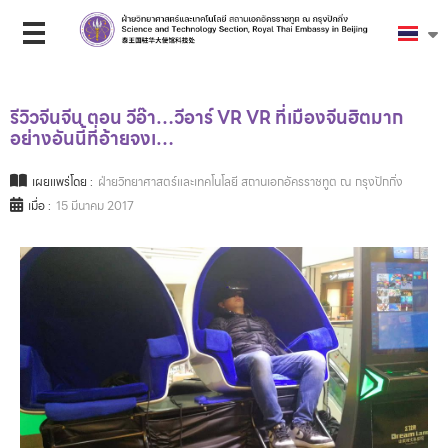
รีวิวจีนจีน ตอน วีอ๊า…วีอาร์ VR VR ที่เมืองจีนฮิตมาก
อย่างอันนี้ที่อ้ายจงเ…
เผยแพร่โดย :
ฝ่ายวิทยาศาสตร์และเทคโนโลยี สถานเอกอัครราชทูต ณ กรุงปักกิ่ง
เมื่อ :
15 มีนาคม 2017