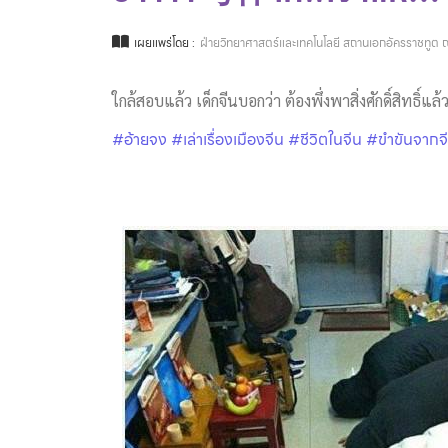
เผยแพร่โดย :
ฝ่ายวิทยาศาสตร์และเทคโนโลยี สถานเอกอัครราชทูต ณ
ใกล้สอบแล้ว เด็กจีนบอกว่า ต้องพึ่งพาสิ่งศักดิ์สิทธิ
#อ้ายจง
#เล่าเรื่องเมืองจีน
#ชีวิตในจีน
#ขำขันจากจ