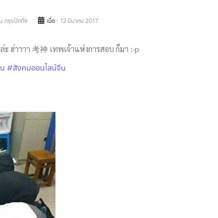
 กรุงปักกิ่ง
เมื่อ :
12 มีนาคม 2017
์แล้วล่ะ ฮ่าาาา 考神 เทพเจ้าแห่งการสอบ ก็มา
:-p
ีน
#สังคมออนไลน์จีน