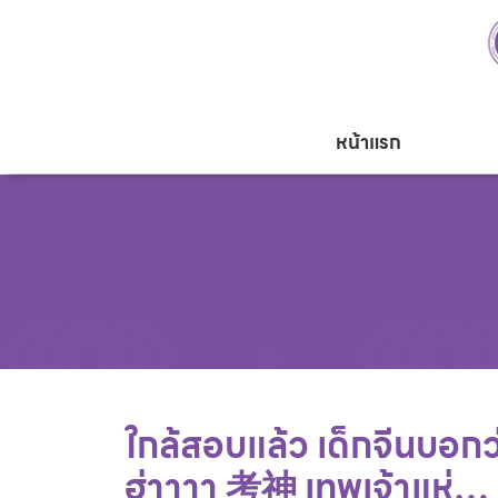
หน้าแรก
ใกล้สอบแล้ว เด็กจีนบอกว่า 
ฮ่าาาา 考神 เทพเจ้าแห่…