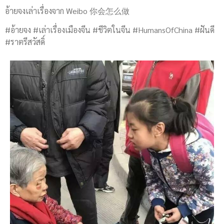
อ้ายจงเล่าเรื่องจาก Weibo 你会怎么做
#อ้ายจง #เล่าเรื่องเมืองจีน #ชีวิตในจีน #HumansOfChina #ฝันดี
#ราตรีสวัสดิ์