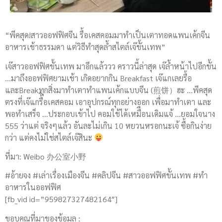
“พีคสุด!สาวออฟฟิศจีน รื้อเคสคอมมาทำเป็นเตาทอดแพนเค้กจีน
อาหารเช้าธรรมดา แต่วิธีทำสุดล้ำสไตล์เจ๊ขั้นเทพ”
เจ๊สาวออฟฟิศขั้นเทพ มาอีกแล้ววว คราวนี้ล่าสุด เจ๊ล้ำหน้าไปอีกขั้น
…มาถึงออฟฟิศยามเช้า เกิดอยากกิน Breakfast เจ๊แกเลยรื้อ
และBreakทุกสิ่งมาทำเตาทำแพนเค้กแบบจีน (煎饼）ฮะ …พีคสุด
ตรงที่เจ๊แกรื้ิอเคสคอม เอาอุปกรณ์ทุกอย่างออก เพื่อมาทำเตา และ
พอทำเสร็จ …ประกอบเข้าไป คอมใช้ได้เหมืือนเดิมแจ้ …ยอมใจนาง
555 ว่าแต่ จริงๆแล้ว อันละไม่เกิน 10 หยวนหรอกนะเจ้ ซื้อกินง่าย
กว่า แต่คงไม่ใช่สไตล์เจ๊สินะ
ที่มา: Weibo 办公室小野
#อ้ายจง #เล่าเรื่องเมืองจีน #คลิปจีน #สาวออฟฟิศขั้นเทพ #ทำ
อาหารในออฟฟิศ
[fb_vid id=”959827327482164″]
ขอบคุณที่มาของข้อมูล :