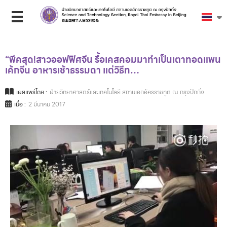
“พีคสุด!สาวออฟฟิศจีน รื้อเคสคอมมาทำเป็นเตาทอดแพน
เค้กจีน อาหารเช้าธรรมดา แต่วิธีท…
เผยแพร่โดย :
ฝ่ายวิทยาศาสตร์และเทคโนโลยี สถานเอกอัครราชทูต ณ กรุงปักกิ่ง
เมื่อ :
2 มีนาคม 2017