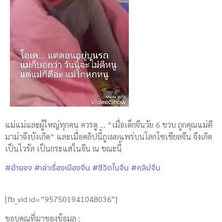
แม่แม่และผู้ใหญ่ทุกคน ควรดู … “เมื่อเด็กจีนวัย 6 ขวบ ถูกคุณแม่ตี
มาม่าจึงบังเกิด” และเมื่อคลิปนี้ถูเผยแพร่บนโลกโซเชียลจีน จึงเกิด
เป็นไวรัล เป็นกระแสในจีน ณ ขณะนี้
#อ้ายจง
#เล่าเรื่องเมืองจีน
#ชีวิตในจีน
#คลิปจีน
[fb_vid id=”957501941048036″]
ขอบคุณที่มาของข้อมูล :