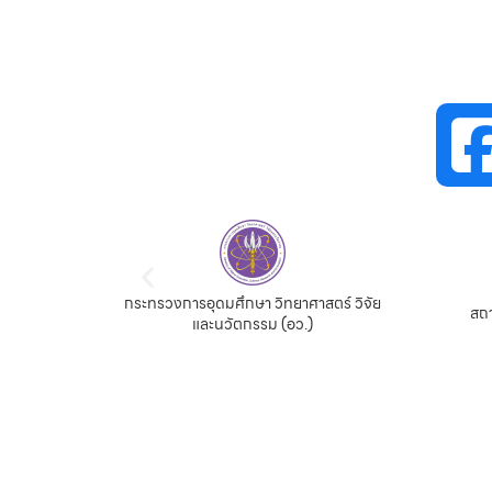
กระทรวงการอุดมศึกษา วิทยาศาสตร์ วิจัย
จีน
สถา
และนวัตกรรม (อว.)