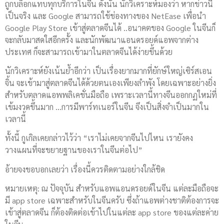
ถูกบล็อกแทบทุกบริการในจีน ดังนั้น นักวิเคราะห์มองว่า หากข่าวนี้
เป็นจริง และ Google สามารถใช้ช่องทางของ NetEase เพื่อนำ
Google Play Store เข้าสู่ตลาดจีนได้ ..อนาคตของ Google ในจีนก็
จะกลับมาสดใสอีกครั้ง และนักพัฒนาแอนดรอยด์แอพจากต่าง
ประเทศ ก็จะสามารถเข้ามาในตลาดจีนได้ง่ายขึ้นด้วย
นักวิเคราะห์ยังเน้นย้ำอีกว่า เป็นเรื่องยากมากที่ยักษ์ใหญ่เซิร์สเอน
จิ้น จะเข้ามาสู่ตลาดจีนได้ด้วยตนเองเพียงลำพัง โดยเฉพาะอย่างยิ่ง
สำหรับตลาดแอพพลิเคชั่นมือถือ เพราะเวลานี้ทางจีนออกกฏใหม่ที่
เข้มงวดขึ้นมาก …การมีพาร์ทเนอร์ในจีน จึงเป็นสิ่งจำเป็นมากใน
เวลานี้
ทั้งนี้ กูเกิลเคยกล่าวไว้ว่า “เราไม่เคยจากจีนไปไหน เรายังคง
วางแผนที่จะขยายฐานของเราในจีนต่อไป”
อ้ายจงขอบอกเลยว่า เรื่องนี้ควรติดตามอย่างใกล้ชิด
หมายเหตุ: ณ ปัจจุบัน สำหรับแอพแอนดรอยด์ในจีน แต่ละมือถือจะ
มี app store เฉพาะสำหรับในจีนครับ ซึ่งถ้าแอพต่างชาติต้องการจะ
เข้าสู่ตลาดจีน ก็ต้องติดต่อเข้าไปในแต่ละ app store ของแต่ละค่าย