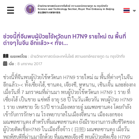
ช่วงนี้ที่จีนพบผู้ป่วยไข้หวัดนก H7N9 รายใหม่ ณ พื้นที่
ต่างๆในจีน อีกแล้ว>< ทั้งเ...
เผยแพร่โดย :
ฝ่ายวิทยาศาสตร์และเทคโนโลยี สถานเอกอัครราชทูต ณ กรุงปักกิ่ง
เมื่อ :
8 มกราคม 2017
ช่วงนี้ที่จีนพบผู้ป่วยไข้หวัดนก H7N9 รายใหม่ ณ พื้นที่ต่างๆในจีน
อีกแล้ว>< ทั้งเซี่ยงไฮ้, ซานตง, เจียงซี, หูหนาน, เซินเจิ้น และฮ่องกง
เมื่อวันที่ 7 มกราคมที่ผ่านมา พบผู้ป่วยไข้หวัดนก H7N9 1 ราย ที่
เซี่ยงไฮ้ เป็นชาย แซ่หลี่ อายุ 58 ปี ในวันเดียวกัน พบผู้ป่วย H7N9
1 ราย เพศชาย วัย 53ปี ชาวเมืองหลายอู๋ มณฑลซานตง โดยกำลัง
เข้ารับการรักษา ณ โรงพยาบาลในเมืองจี่หนาน เมืองเอกของ
มณฑลซานตง สำหรับที่มณฑลซานตง ยังมีรายงานการเสียชีวิตของ
ผู้ป่วยติดเชื้อH7N9 ในเมืองรื่อจ้าว ( 日照) มณฑลซานตง เมื่อวัน
พฤหัสบดีที่ผ่านมาอีกด้วย ที่มณฑลเจียงซี พบผู้ป่วยติดเชื้อ H7N9