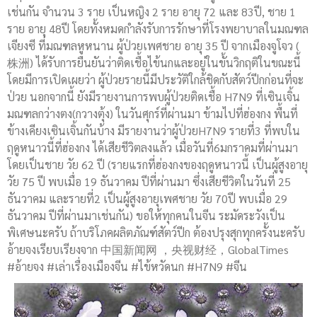
เช่นกัน จำนวน 3 ราย เป็นหญิง 2 ราย อายุ 72 และ 83ปี, ชาย 1
ราย อายุ 48ปี โดยทั้งหมดกำลังรับการรักษาที่โรงพยาบาลในมณฑล
เจียงซี ที่มณฑลหูหนาน ผู้ป่วยเพศชาย อายุ 35 ปี จากเมืองจูโจว (
株洲) ได้รับการยืนยันว่าติดเชื้อไข้นกและอยู่ในขั้นวิกฤติในขณะนี้
โดยมีการเปิดเผยว่า ผู้ป่วยรายนี้มีประวัติใกล้ชิดกับสัตว์ปีกก่อนที่จะ
ป่วย นอกจากนี้ ยังมีรายงานการพบผู้ป่วยติดเชื้อ H7N9 ที่เซินเจิ้น
มณฑลกว่างตง(กวางตุ้ง) ในวันศุกร์ที่ผ่านมา ข้ามไปที่ฮ่องกง พื้นที่
ข้างเคียงเซินเจิ้นกันบ้าง มีรายงานว่าผู้ป่วยH7N9 รายที่3 ที่พบใน
ฤดูหนาวนี้ที่ฮ่องกง ได้เสียชีวิตลงแล้ว เมื่อวันที่6มกราคมที่ผ่านมา
โดยเป็นชาย วัย 62 ปี (รายแรกที่ฮ่องกงของฤดูหนาวนี้ เป็นผู้สูงอายุ
วัย 75 ปี พบเมื่อ 19 ธันวาคม ปีที่ผ่านมา ซึ่งเสียชีวิตในวันที่ 25
ธันวาคม และรายที่2 เป็นผู้สูงอายุเพศชาย วัย 70ปี พบเมื่อ 29
ธันวาคม ปีที่ผ่านมาเช่นกัน) ขอให้ทุกคนในจีน ระมัดระวังเป็น
พิเศษนะครับ ถ้าบริโภคผลิตภัณฑ์สัตว์ปีก ต้องปรุงสุกทุกครั้งนะครับ
อ้ายจงเรียบเรียงจาก 中国新闻网 ，央视财经，GlobalTimes
#อ้ายจง #เล่าเรื่องเมืองจีน #ไข้หวัดนก #H7N9 #จีน