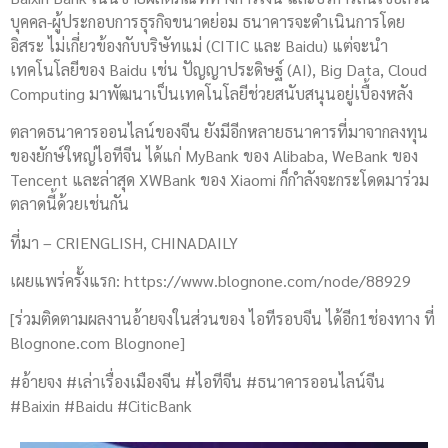
บุคคล-ผู้ประกอบการธุรกิจขนาดย่อม ธนาคารจะดำเนินการโดย
อิสระ ไม่เกี่ยวข้องกับบริษัทแม่ (CITIC และ Baidu) แต่จะนำ
เทคโนโลยีของ Baidu เช่น ปัญญาประดิษฐ์ (AI), Big Data, Cloud
Computing มาพัฒนาเป็นเทคโนโลยีช่วยสนับสนุนอยู่เบื้องหลัง
ตลาดธนาคารออนไลน์ของจีน ยังมีอีกหลายธนาคารที่มาจากลงทุน
ของยักษ์ใหญ่ไอทีจีน ได้แก่ MyBank ของ Alibaba, WeBank ของ
Tencent และล่าสุด XWBank ของ Xiaomi ก็กำลังจะกระโดดมาร่วม
ตลาดนี้ด้วยเช่นกัน
ที่มา – CRIENGLISH, CHINADAILY
เผยแพร่ครั้งแรก: https://www.blognone.com/node/88929
[ร่วมติดตามผลงานอ้ายจงในส่วนของ ไอทีรอบจีน ได้อีก1ช่องทาง ที่
Blognone.com Blognone]
#อ้ายจง #เล่าเรื่องเมืองจีน #ไอทีจีน #ธนาคารออนไลน์จีน
#Baixin #Baidu #CiticBank