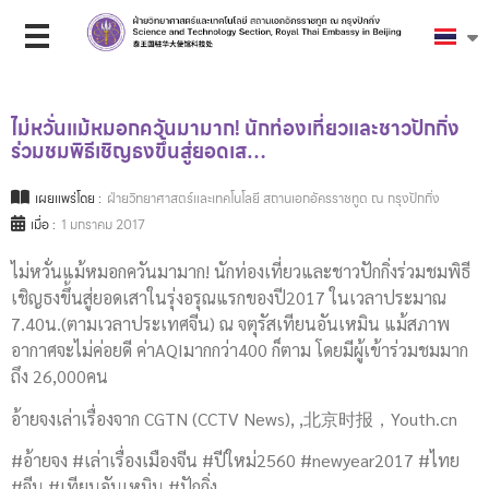
ไม่หวั่นแม้หมอกควันมามาก! นักท่องเที่ยวและชาวปักกิ่ง
ร่วมชมพิธีเชิญธงขึ้นสู่ยอดเส…
เผยแพร่โดย :
ฝ่ายวิทยาศาสตร์และเทคโนโลยี สถานเอกอัครราชทูต ณ กรุงปักกิ่ง
เมื่อ :
1 มกราคม 2017
ไม่หวั่นแม้หมอกควันมามาก! นักท่องเที่ยวและชาวปักกิ่งร่วมชมพิธี
เชิญธงขึ้นสู่ยอดเสาในรุ่งอรุณแรกของปี2017 ในเวลาประมาณ
7.40น.(ตามเวลาประเทศจีน) ณ จตุรัสเทียนอันเหมิน แม้สภาพ
อากาศจะไม่ค่อยดี ค่าAQIมากกว่า400 ก็ตาม โดยมีผู้เข้าร่วมชมมาก
ถึง 26,000คน
อ้ายจงเล่าเรื่องจาก CGTN (CCTV News), ,北京时报，Youth.cn
#อ้ายจง #เล่าเรื่องเมืองจีน #ปีใหม่2560 #newyear2017 #ไทย
#จีน #เทียนอันเหมิน #ปักกิ่ง