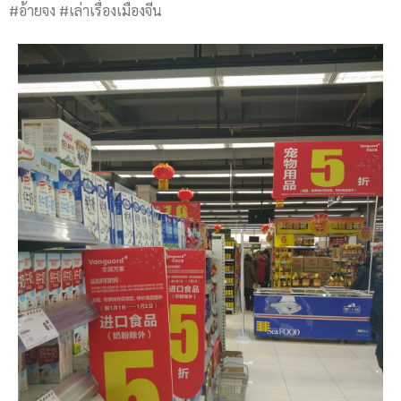
#อ้ายจง #เล่าเรื่องเมืองจีน