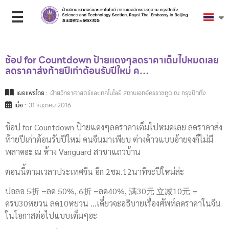
ช้อป for Countdown ป้ายแดงๆลดราคาเต็มไปหมดเลย
ลดราคาส่งท้ายปีเก่าต้อนรับปีใหม่ ค…
เผยแพร่โดย :
ฝ่ายวิทยาศาสตร์และเทคโนโลยี สถานเอกอัครราชทูต ณ กรุงปักกิ่ง
เมื่อ :
31 ธันวาคม 2016
ช้อป for Countdown ป้ายแดงๆลดราคาเต็มไปหมดเลย ลดราคาส่ง
ท้ายปีเก่าต้อนรับปีใหม่ คนจีนมาเพียบ ต่างด้าวแบบอ้ายจงก็ไม่มี
พลาดฮะ ณ ห้าง Vanguard สาขาแถวบ้าน
ตอนนี้ตามเวลาประเทศจีน อีก 2ชม.12นาทีจะปีใหม่ล่ะ
ปอลอ 5折 =ลด 50%, 6折 =ลด40%, 满30元 立减10元 =
ครบ30หยวน ลด10หยวน …เดี๋ยวจะอธิบายเรื่องศัพท์ลดราคาในจีน
ในโอกาสต่อไปแบบเต็มๆฮะ