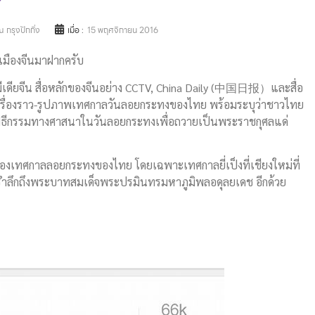
 กรุงปักกิ่ง
เมื่อ :
15 พฤศจิกายน 2016
เมืองจีนมาฝากครับ
ลมีเดียจีน สื่อหลักของจีนอย่าง CCTV, China Daily (中国日报）และสื่อ
ชร์เรื่องราว-รูปภาพเทศกาลวันลอยกระทงของไทย พร้อมระบุว่าชาวไทย
ิธีกรรมทางศาสนาในวันลอยกระทงเพื่อถวายเป็นพระราชกุศลแด่
องเทศกาลลอยกระทงของไทย โดยเฉพาะเทศกาลยี่เป็งที่เชียงใหม่ที่
มรำลึกถึงพระบาทสมเด็จพระปรมินทรมหาภูมิพลอดุลยเดช อีกด้วย