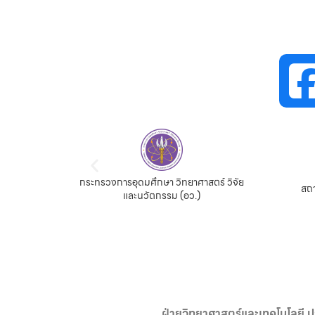
กระทรวงการอุดมศึกษา วิทยาศาสตร์ วิจัย
จีน
สถา
และนวัตกรรม (อว.)
ฝ่ายวิทยาศาสตร์และเทคโนโลยี ป