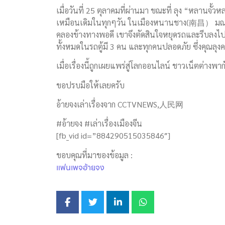
เมื่อวันที่ 25 ตุลาคมที่ผ่านมา ขณะที่ ลุง “หลานจั
เหมือนเดิมในทุกๆวัน ในเมืองหนานชาง(南昌） มณฑ
คลองข้างทางพอดี เขาจึงตัดสินใจหยุดรถและรีบลงไปช่ว
ทั้งหมดในรถตู้มี 3 คน และทุกคนปลอดภัย ซึ่งคุณลุง
เมื่อเรื่องนี้ถูกเผยแพร่สู่โลกออนไลน์ ชาวเน็ตต่างพ
ขอปรบมือให้เลยครับ
อ้ายจงเล่าเรื่องจาก CCTVNEWS,人民网
#อ้ายจง #เล่าเรื่องเมืองจีน
[fb_vid id=”884290515035846″]
ขอบคุณที่มาของข้อมูล :
แฟนเพจอ้ายจง