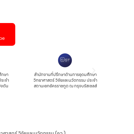
be
ศึกษา
สำนักงานที่ปรึกษาด้านการอุดมศึกษา
สำนัก
ประจำ
วิทยาศาสตร์ วิจัยและนวัตกรรม ประจำ
สถ
ิงตัน
สถานเอกอัครราชทูต ณ กรุงบรัสเซลส์
าศาสตร์ วิจัยและนวัตกรรม (อว.)