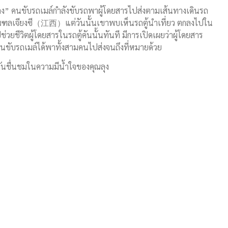
้วหลง” คนขับรถเมล์กำลังขับรถพาผู้โดยสารไปส่งตามเส้นทางเดินรถ
ลเจียงซี（江西）แต่วันนั้นเขาพบเห็นรถตู้นำเที่ยว ตกลงไปใน
ยชีวิตผู้โดยสารในรถตู้คันนั้นทันที มีการเปิดเผยว่าผู้โดยสาร
คนขับรถเมล์ได้พาทั้งสามคนไปส่งจนถึงที่หมายด้วย
ากันชื่นชมในความมีน้ำใจของคุณลุง