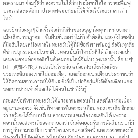
สงครามมา ย่อมรู้ดีว่า สงครามไม่ได้ก่อประโยชน์ใดใด กว่าจะฟื้นฟู
ประเทศและพัฒนาประเทศแบบตอนนี้ได้ ต้องใช้ระยะเวลาเท่า
ไหร่)
และยิ่งเดือดผุดๆอีกครั้งเมื่อคำตัดสินของอนุญาโตตุลาการ ออกมา
เมื่อเดือนกรกฎาคม …จีนยืนยันเลยว่าไม่รับคำตัดสิน และยังไงซะจีน
ก็มีอธิปไตยเหนือเกาะในทะเลจีนใต้ที่มีข้อพิพาทกันอยู่ สื่อจีนทุกสื่อ
ตีข่าวปลุกระดมคนในชาติ … ตอนนั้นถ้าใครยังจำได้ อ้ายจงเคยนำ
เสนอ แฮทแท็กยอดฮิตในสังคมออนไลน์จีนในช่วงเวลานั้น คือ # 中
国一点都不能少 แปลเป็นไทยคือ แม้จะเศษเสี้ยวนิดเดียว
ประเทศจีนของเราก็ไม่ยอมเสีย …และก็ออกแนวเตือนประชาชนว่า
ให้ติดตามสถานการณ์ให้ดีนะ ซึ่งก็เป็นปกติอยู่แล้วที่ต้องเตือนและ
บอกข่าวสารเท่าที่บอกได้ ให้คนในชาติรับรู้
กระแสข้อพิพาททะเลจีนใต้แรงมากนะตอนนั้น และก็แรงต่อเนื่อง
อยู่นานพอควร ดังเช่นที่ทางการจีนออกมาเตือน ออสเตรเลีย อีกด้วย
ว่า ระวังจะได้รับบทเรียน หากแทรกแซงเรื่องทะเลจีนใต้ เพราะ
ตอนนั้นออสเตรเลียออกมาบอกว่า จีนต้องยอมรับการตัดสินนะ …ก็มี
การขู่กันตามระเบียบ ว่าถ้าใครแทรกแซงเรื่องนี้ และเจรจาตกลงข้อ
พิพาทไม่ได้ ก็คงต้องปกป้องบ้านเกิดเมืองนอนของตนเอง …จะไม่