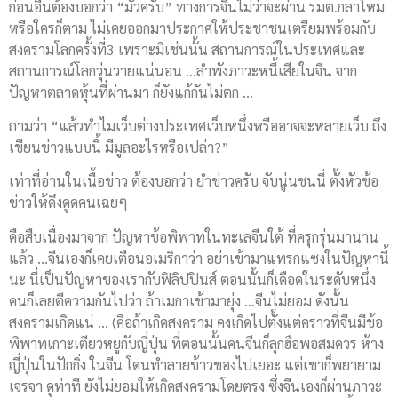
ก่อนอื่นต้องบอกว่า “มั่วครับ” ทางการจีนไม่ว่าจะผ่าน รมต.กลาโหม
หรือใครก็ตาม ไม่เคยออกมาประกาศให้ประชาชนเตรียมพร้อมกับ
สงครามโลกครั้งที่3 เพราะมิเช่นนั้น สถานการณ์ในประเทศและ
สถานการณ์โลกวุ่นวายแน่นอน …ลำพังภาวะหนี้เสียในจีน จาก
ปัญหาตลาดหุ้นที่ผ่านมา ก็ยังแก้กันไม่ตก …
ถามว่า “แล้วทำไมเว็บต่างประเทศเว็บหนึ่งหรืออาจจะหลายเว็บ ถึง
เขียนข่าวแบบนี้ มีมูลอะไรหรือเปล่า?”
เท่าที่อ่านในเนื้อข่าว ต้องบอกว่า ยำข่าวครับ จับนู่นชนนี่ ตั้งหัวข้อ
ข่าวให้ดึงดูดคนเฉยๆ
คือสืบเนื่องมาจาก ปัญหาข้อพิพาทในทะเลจีนใต้ ที่ครุกรุ่นมานาน
แล้ว …จีนเองก็เคยเตือนอเมริกาว่า อย่าเข้ามาแทรกแซงในปัญหานี้
นะ นี่เป็นปัญหาของเรากับฟิลิปปินส์ ตอนนั้นก็เดือดในระดับหนึ่ง
คนก็เลยตีความกันไปว่า ถ้าเมกาเข้ามายุ่ง …จีนไม่ยอม ดังนั้น
สงครามเกิดแน่ … (คือถ้าเกิดสงคราม คงเกิดไปตั้งแต่คราวที่จีนมีข้อ
พิพาทเกาะเตียวหยูกับญี่ปุ่น ที่ตอนนั้นคนจีนก็ลุกฮือพอสมควร ห้าง
ญี่ปุ่นในปักกิ่ง ในจีน โดนทำลายข้าวของไปเยอะ แต่เขาก็พยายาม
เจรจา ดูท่าที ยังไม่ยอมให้เกิดสงครามโดยตรง ซึ่งจีนเองก็ผ่านภาวะ