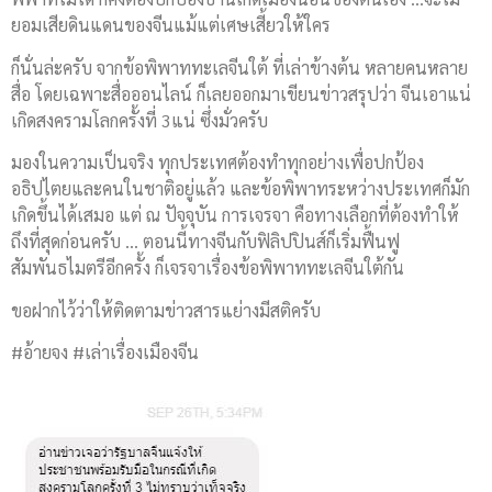
ยอมเสียดินแดนของจีนแม้แต่เศษเสี้ยวให้ใคร
ก็นั่นล่ะครับ จากข้อพิพาททะเลจีนใต้ ที่เล่าข้างต้น หลายคนหลาย
สื่อ โดยเฉพาะสื่อออนไลน์ ก็เลยออกมาเขียนข่าวสรุปว่า จีนเอาแน่
เกิดสงครามโลกครั้งที่ 3แน่ ซึ่งมั่วครับ
มองในความเป็นจริง ทุกประเทศต้องทำทุกอย่างเพื่อปกป้อง
อธิปไตยและคนในชาติอยู่แล้ว และข้อพิพาทระหว่างประเทศก็มัก
เกิดขึ้นได้เสมอ แต่ ณ ปัจจุบัน การเจรจา คือทางเลือกที่ต้องทำให้
ถึงที่สุดก่อนครับ … ตอนนี้ทางจีนกับฟิลิปปินส์ก็เริ่มฟื้นฟู
สัมพันธไมตรีอีกครั้ง ก็เจรจาเรื่องข้อพิพาททะเลจีนใต้กัน
ขอฝากไว้ว่าให้ติดตามข่าวสารแย่างมีสติครับ
#อ้ายจง #เล่าเรื่องเมืองจีน