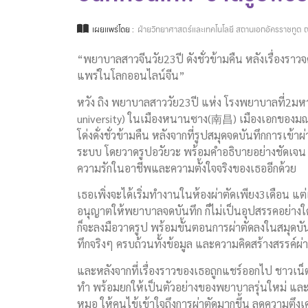
เผยแพร่โดย :
ฝ่ายวิทยาศาสตร์และเทคโนโลยี สถานเอกอัครราชทูต ณ
“พยาบาลสาวจีนวัย23ปี ดังชั่วข้ามคืน หลังเรื่องรา
แพร่ในโลกออนไลน์จีน”
หวัง ถิง พยาบาลสาววัย23ปี แห่ง โรงพยาบาลที่2มห
university) ในเมืองหนานซาง(南昌) เมืองเอกของ
โด่งดั่งชั่วข้ามคืน หลังจากที่รูปสมุดจดบันทึกการ
ระบบ โดยวาดรูปอวัยวะ พร้อมคำอธิบายอย่างชัดเจน 
ความรักในอาชีพและความตั้งใจจริงของเธออีกด้วย
เธอเพิ่งจะได้เริ่มทำงานในห้องผ่าตัดเพียง3เดือน แต่
อนุญาตให้พยาบาลจดบันทึก ก็ไม่เป็นอุปสรรคอย่างใด 
ก็จะลงมือวาดรูป พร้อมขั้นตอนการผ่าตัดลงในสมุดบั
ทึกจริงๆ ครบถ้วนทั้งข้อมูล และความคิดสร้างสรรค์ผ่าน
และหลังจากที่เรื่องราวของเธอถูกแชร์ออกไป ชาวเน็
ทำ พร้อมยกให้เป็นตัวอย่างของพยาบาลรุ่นใหม่ และยั
หมอ ให้คนไข้เข้าใจถึงการผ่าตัดมากขึ้น ลดความตึงเคร