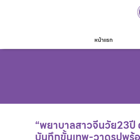
หน้าแรก
“พยาบาลสาวจีนวัย23ปี ดั
บันทึกขั้นเทพ-วาดรูปพร