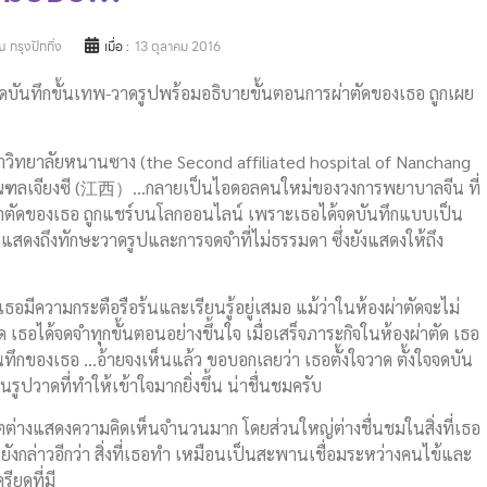
 กรุงปักกิ่ง
เมื่อ :
13 ตุลาคม 2016
วจดบันทึกขั้นเทพ-วาดรูปพร้อมอธิบายขั้นตอนการผ่าตัดของเธอ ถูกเผย
าวิทยาลัยหนานซาง (the Second affiliated hospital of Nanchang
มณฑลเจียงซี (江西）…กลายเป็นไอดอลคนใหม่ของวงการพยาบาลจีน ที่
เข้าผ่าตัดของเธอ ถูกแชร์บนโลกออนไลน์ เพราะเธอได้จดบันทึกแบบเป็น
แสดงถึงทักษะวาดรูปและการจดจำที่ไม่ธรรมดา ซึ่งยังแสดงให้ถึง
เธอมีความกระตือรือร้นและเรียนรู้อยู่เสมอ แม้ว่าในห้องผ่าตัดจะไม่
เธอได้จดจำทุกขั้นตอนอย่างขึ้นใจ เมื่อเสร็จภาระกิจในห้องผ่าตัด เธอ
นทึกของเธอ …อ้ายจงเห็นแล้ว ขอบอกเลยว่า เธอตั้งใจวาด ตั้งใจจดบัน
รูปวาดที่ทำให้เข้าใจมากยิ่งขึ้น น่าชื่นชมครับ
ตต่างแสดงความคิดเห็นจำนวนมาก โดยส่วนใหญ่ต่างชื่นชมในสิ่งที่เธอ
งกล่าวอีกว่า สิ่งที่เธอทำ เหมือนเป็นสะพานเชื่อมระหว่างคนไข้และ
ียดที่มี