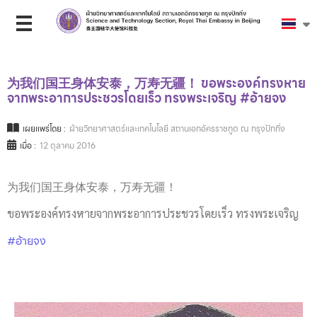
为我们国王身体安泰，万寿无疆！ ขอพระองค์ทรงหาย
จากพระอาการประชวรโดยเร็ว ทรงพระเจริญ #อ้ายจง
เผยแพร่โดย :
ฝ่ายวิทยาศาสตร์และเทคโนโลยี สถานเอกอัครราชทูต ณ กรุงปักกิ่ง
เมื่อ :
12 ตุลาคม 2016
为我们国王身体安泰，万寿无疆！
ขอพระองค์ทรงหายจากพระอาการประชวรโดยเร็ว ทรงพระเจริญ
#อ้ายจง