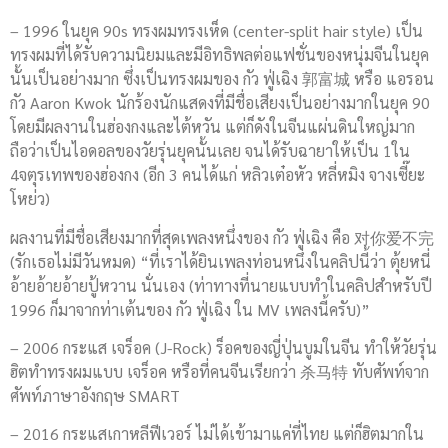
– 1996 ในยุค 90s ทรงผมทรงเห็ด (center-split hair style) เป็น
ทรงผมที่ได้รับความนิยมและมีอิทธิพลต่อแฟชั่นของหนุ่มจีนในยุค
นั้นเป็นอย่างมาก ซึ่งเป็นทรงผมของ กัว ฟู่เฉิง 郭富城 หรือ แอรอน
กัว Aaron Kwok นักร้องนักแสดงที่มีชื่อเสียงเป็นอย่างมากในยุค 90
โดยมีผลงานในฮ่องกงและไต้หวัน แต่ก็ดังในจีนแผ่นดินใหญ่มาก
ถือว่าเป็นไอดอลของวัยรุ่นยุคนั้นเลย จนได้รับฉายาให้เป็น 1ใน
4จตุรเทพของฮ่องกง (อีก 3 คนได้แก่ หลิวเต๋อหัว หลี่หมิง จางเซี๊ยะ
โหย่ว)
ผลงานที่มีชื่อเสียงมากที่สุดเพลงหนึ่งของ กัว ฟู่เฉิง คือ 对你爱不完
(รักเธอไม่มีวันหมด) “ที่เราได้ยินเพลงท่อนหนึ่งในคลิปนี้ว่า ตุ้ยหนี่
อ้ายอ้ายอ้ายปู้หวาน นั่นเอง (ท่าทางที่นายแบบทำในคลิปสำหรับปี
1996 ก็มาจากท่าเต้นของ กัว ฟู่เฉิง ใน MV เพลงนี้ครับ)”
– 2006 กระแส เจร็อค (J-Rock) ร็อคของญี่ปุ่นบูมในจีน ทำให้วัยรุ่น
ฮิตทำทรงผมแบบ เจร็อค หรือที่คนจีนเรียกว่า 杀马特 ทับศัพท์จาก
ศัพท์ภาษาอังกฤษ SMART
– 2016 กระแสเกาหลีฟีเวอร์ ไม่ได้เข้ามาแค่ที่ไทย แต่ก็ฮิตมากใน