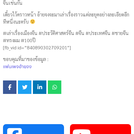
จีนเช่นกัน
เดี๋ยวไว้คราวหน้า อ้ายจงจะมาเล่าเรื่องราวแต่ละยุคอย่างละเอียดอีก
ทีหนึ่งนะครับ
#เล่าเรื่องเมืองจีน #ประวัติศาสตร์จีน #จีน #ประเทศจีน #ชายจีน
#ทรงผม #100ปี
[fb_vid id=”840890302709201″]
ขอบคุณที่มาของข้อมูล :
แฟนเพจอ้ายจง