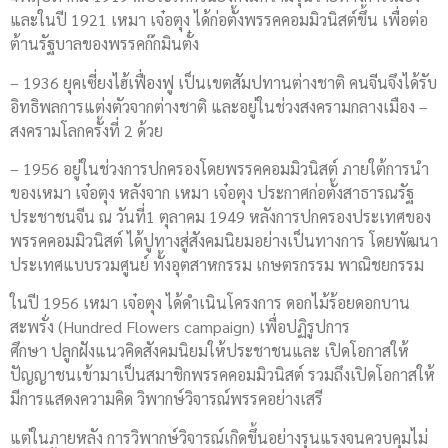
และในปี 1921 เหมา เจ๋อตุง ได้ก่อตั้งพรรคคอมมิวนิสต์ขึ้น เพื่อต่อ
ต้านรัฐบาลของพรรคก๊กมินตั๋ง
– 1936 ยุคเซี่ยงไฮ้เฟื่องฟู เป็นเขตสัมปทานต่างชาติ คนจีนจึงได้รับ
อิทธิพลการแต่งตัวจากต่างชาติ และอยู่ในช่วงสงครามกลางเมือง –
สงครามโลกครั้งที่ 2 ด้วย
– 1956 อยู่ในช่วงการปกครองโดยพรรคคอมมิวนิสต์ ภายใต้การนำ
ของเหมา เจ๋อตุง หลังจาก เหมา เจ๋อตุง ประกาศก่อตั้งสาธารณรัฐ
ประชาชนจีน ณ วันที่1 ตุลาคม 1949 หลังการปกครองประเทศของ
พรรคคอมมิวนิสต์ ได้ปูทางสู่สังคมนิยมอย่างเป็นทางการ โดยพัฒนา
ประเทศแบบรวมศูนย์ ทั้งอุตสาหกรรม เกษตรกรรม พาณิชยกรรม
ในปี 1956 เหมา เจ๋อตุง ได้ดำเนินโครงการ ดอกไม้ร้อยดอกบาน
สะพรั่ง (Hundred Flowers campaign) เพื่อปฏิรูปการ
ศึกษา ปลูกฝังแนวคิดสังคมนิยมให้ประชาชนและ เปิดโอกาสให้
ปัญญาชนเข้ามาเป็นสมาชิกพรรคคอมมิวนิสต์ รวมถึงเปิดโอกาสให้
มีการแสดงความคิด วิพากษ์วิจารณ์พรรคอย่างเสรี
แต่ในภายหลัง การวิพากษ์วิจารณ์เกิดขึ้นอย่างรุนแรงจนควบคุมไม่