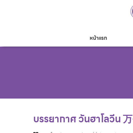
หน้าแรก
บรรยากาศ วันฮาโลวีน 万圣节