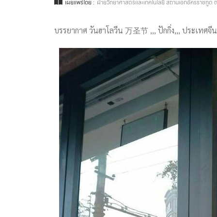
เผยแพร่โดย :
ฝ่ายวิทยาศาสตร์และเทคโนโลยี สถานเอกอัครราชทูต ณ
บรรยากาศ วันฮาโลวีน 万圣节 ,,, ปักกิ่ง,,, ประเทศจีน