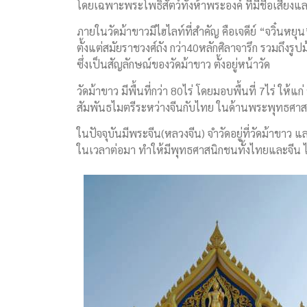
โดยเฉพาะพระโพธิสัตว์ทั้งห้าพระองค์ ที่มีชื่อเสียงและ
ภายในวัดม้าขาวมีไฮไลท์ที่สำคัญ คือเจดีย์ “จวิ๋นหยุน”
ตั้งแต่สมัยราชวงศ์ถัง กว่า40หลักศิลาจารึก รวมถึงร
ซึ่งเป็นสัญลักษณ์ของวัดม้าขาว ตั้งอยู่หน้าวัด
วัดม้าขาว มีพื้นที่กว่า 80ไร่ โดยมอบพื้นที่ 7ไร่ ให้แ
สัมพันธไมตรีระหว่างจีนกับไทย ในด้านพระพุทธศาสน
ในปัจจุบันมีพระจีน(หลวงจีน) จำวัดอยู่ที่วัดม้าขาว
ในเวลาต่อมา ทำให้มีพุทธศาสนิกชนทั้งไทยและจีน ไ