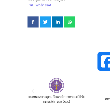
แฟนเพจอ้ายจง
กระทรวงการอุดมศึกษา วิทยาศาสตร์ วิจัย
จีน
สถา
และนวัตกรรม (อว.)