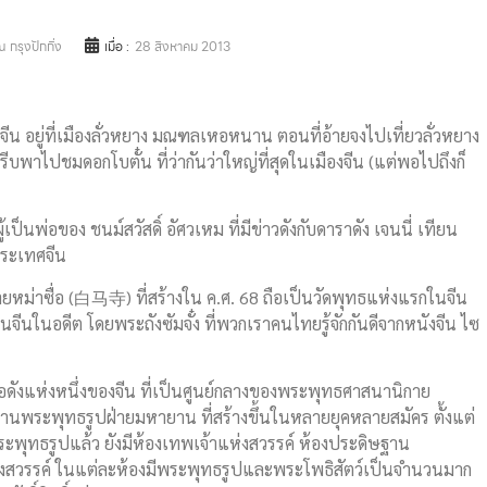
 กรุงปักกิ่ง
เมื่อ :
28 สิงหาคม 2013
น อยู่ที่เมืองลั่วหยาง มณฑลเหอหนาน ตอนที่อ้ายจงไปเที่ยวลั่วหยาง
ด์รีบพาไปชมดอกโบตั๋น ที่ว่ากันว่าใหญ่ที่สุดในเมืองจีน (แต่พอไปถึงก็
ผู้เป็นพ่อของ ชนม์สวัสดิ์ อัศวเหม ที่มีข่าวดังกับดาราดัง เจนนี่ เทียน
 ประเทศจีน
อ ป๋ายหม่าซื่อ (白马寺) ที่สร้างใน ค.ศ. 68 ถือเป็นวัดพุทธแห่งแรกในจีน
ในอดีต โดยพระถังซัมจั๋ง ที่พวกเราคนไทยรู้จักกันดีจากหนังจีน ไซ
ดชื่อดังแห่งหนึ่งของจีน ที่เป็นศูนย์กลางของพระพุทธศาสนานิกาย
านพระพุทธรูปฝ่ายมหายาน ที่สร้างขึ้นในหลายยุคหลายสมัคร ตั้งแต่
พุทธรูปแล้ว ยังมีห้องเทพเจ้าแห่งสวรรค์ ห้องประดิษฐาน
ทางสวรรค์ ในแต่ละห้องมีพระพุทธรูปและพระโพธิสัตว์เป็นจำนวนมาก