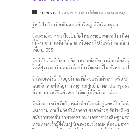
เผยแพร่โดย :
ฝ่ายวิทยาศาสตร์และเทคโนโลยี สถานเอกอัครราชทูต ณ
รู้หรือไม่ ในเมืองจีนแผ่นดินใหญ่ มีวัดไทยพุทธ
วัดเหมอัศวาราม ถือเป็นวัดไทยพุทธแห่งแรกในเมืองจี
ก็นั่งรถผ่าน แต่ไม่ได้แวะ เนื่องจากไปกับทัวร์ และไก
เหี่ยว…555)
วัดนี้เป็นวัดที่ วัฒนา อัศวเหม อดีตนักการเมืองชื่อดัง 
โพธิ์สุวรรณ เป็นคนริเริ่มสร้างวัดแห่งนี้ใน ลั่วหยาง
วัดไทยแห่งนี้ ตั้งอยู่บริเวณที่ตั้งของวัดม้าขาว หรื
และมีความสำคัญมากในฐานะศูนย์กลางศาสนาพุทธในจีน
อิ๋ว ตามประวัติแล้วเคยจำวัดอยู่ที่วัดม้าขาวด้วย
วัดม้าขาว หรือวัดป๋ายหม่าซื่อ ยังคงมีอยู่และเป็นวั
มหายาน ภายในวัดยังมีอาคาร ศาลาต่างๆ ที่ประดิษฐ
สมัยราชวงศ์ฮั่น ราชวงศ์หยวน นอกจากประดิษฐานพระ
พระพุทธเจ้าผู้ยิ่งใหญ่ ห้องพระไวโรจนะ ห้องแนะ