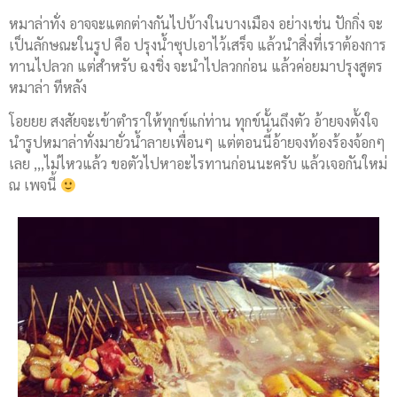
หมาล่าทั่ง อาจจะแตกต่างกันไปบ้างในบางเมือง อย่างเช่น ปักกิ่ง จะ
เป็นลักษณะในรูป คือ ปรุงน้ำซุปเอาไว้เสร็จ แล้วนำสิ่งที่เราต้องการ
ทานไปลวก แต่สำหรับ ฉงชิ่ง จะนำไปลวกก่อน แล้วค่อยมาปรุงสูตร
หมาล่า ทีหลัง
โอยยย สงสัยจะเข้าตำราให้ทุกข์แก่ท่าน ทุกข์นั้นถึงตัว อ้ายจงตั้งใจ
นำรูปหมาล่าทั่งมายั่วน้ำลายเพื่อนๆ แต่ตอนนี้อ้ายจงท้องร้องจ้อกๆ
เลย ,,,ไม่ไหวแล้ว ขอตัวไปหาอะไรทานก่อนนะครับ แล้วเจอกันใหม่
ณ เพจนี้