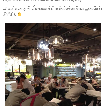
แต่พอถึงเวลาลูกค้าเริ่มทยอยเข้าร้าน ก็ขยันขันแข็งนะ ,,,เลยถือว่า
เจ๊ากันไป