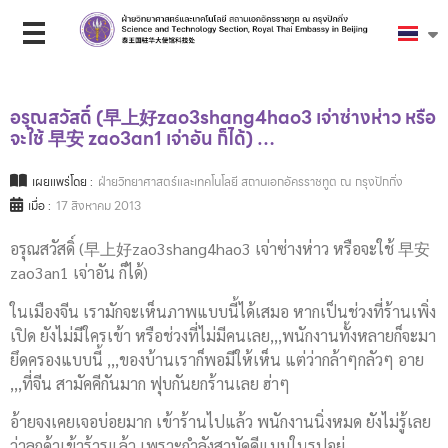
อรุณสวัสดิ์ (早上好zao3shang4hao3 เจ่าซ่างห่าว หรือ
จะใช้ 早安 zao3an1 เจ่าอัน ก็ได้) …
เผยแพร่โดย :
ฝ่ายวิทยาศาสตร์และเทคโนโลยี สถานเอกอัครราชทูต ณ กรุงปักกิ่ง
เมื่อ :
17 สิงหาคม 2013
อรุณสวัสดิ์ (早上好zao3shang4hao3 เจ่าซ่างห่าว หรือจะใช้ 早安
zao3an1 เจ่าอัน ก็ได้)
ในเมืองจีน เรามักจะเห็นภาพแบบนี้ได้เสมอ หากเป็นช่วงที่ร้านเพิ่ง
เปิด ยังไม่มีใครเข้า หรือช่วงที่ไม่มีคนเลย,,,พนักงานทั้งหลายก็จะมา
ยึดครองแบบนี้ ,,,ของบ้านเราก็พอมีให้เห็น แต่ว่ากล้าๆกลัวๆ อาย
,,,ที่จีน สามัคคีกันมาก ฟุบกันยกร้านเลย ฮ่าๆ
อ้ายจงเคยเจอบ่อยมาก เข้าร้านไปแล้ว พนักงานนิ่งหมด ยังไม่รู้เลย
ว่าลูกค้าเข้าร้ารแล้ว เพราะกำลังสามัคคีแบบในรูปอยู่