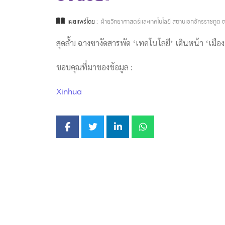
เผยแพร่โดย :
ฝ่ายวิทยาศาสตร์และเทคโนโลยี สถานเอกอัครราชทูต ณ
สุดล้ำ! ฉางซางัดสารพัด ‘เทคโนโลยี’ เดินหน้า ‘เมือง
ขอบคุณที่มาของข้อมูล :
Xinhua