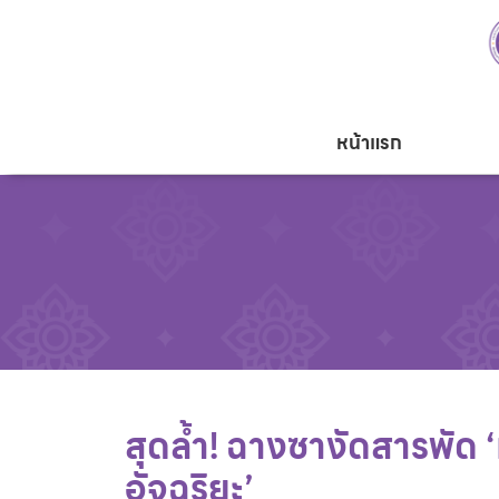
หน้าแรก
สุดล้ำ! ฉางซางัดสารพัด ‘เ
อัจฉริยะ’