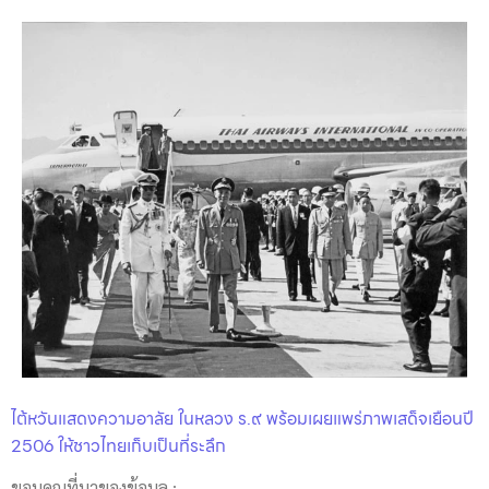
ไต้หวันแสดงความอาลัย ในหลวง ร.๙ พร้อมเผยแพร่ภาพเสด็จเยือนปี
2506 ให้ชาวไทยเก็บเป็นที่ระลึก
ขอบคุณที่มาของข้อมูล :