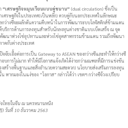
่า
“
เศรษฐกิจหมุนเวียนแบบคู่ขนาน
”
(dual circulation) ซึ่งเป็น
ฒนาเศรษฐกิจในประเทศ(เป็นหลัก) ควบคู่กับนอกประเทศในลักษณะ
ัฐบาลกว่างซีจะผลักดันความคืบหน้าในการพัฒนาระบบโลจิสติกส์ข้ามแดน
บริการด้านการลงทุนสำหรับนักลงทุนต่างชาติแบบเบ็ดเสร็จ ณ จุด
พัฒนาห่วงโซ่อุปทานและห่วงโซ่อุตสาหกรรมข้ามแดน รวมถึงพัฒนา
ิภาคกับต่างประเทศ
ปัจจัยเอื้อต่อการเป็น Gateway to ASEAN ของกว่างซีและทำให้กว่างซี
ประกอบการไม่มาก ทำให้มีโอกาสแจ้งเกิดได้ง่ายกว่ามณฑลที่มีการแข่งขัน
โครงสร้างพื้นฐานและสิ่งอำนวยความสะดวก) นโยบายส่งเสริมการลงทุน
้น หากมองในแง่ของ “โอกาส” กล่าวได้ว่า เขตฯ กว่างซีจ้วงเปรียบ
รกิจไทยในจีน ณ นครหนานหนิง
西
) วันที่ 10 ธันวาคม 2563