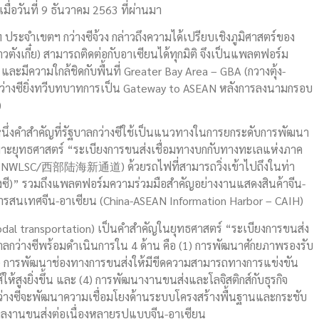
เมื่อวันที่ 9 ธันวาคม 2563 ที่ผ่านมา
ระจำเขตฯ กว่างซีจ้วง กล่าวถึงความได้เปรียบเชิงภูมิศาสตร์ของ
ื่ออ่าวตังเกี๋ย) สามารถติดต่อกับอาเซียนได้ทุกมิติ จึงเป็นแพลตฟอร์ม
และมีความใกล้ชิดกับพื้นที่ Greater Bay Area – GBA (กวางตุ้ง-
 กว่างซียิ่งทวีบทบาทการเป็น Gateway to ASEAN หลังการลงนามกรอบ
)
หนึ่งคำสำคัญที่รัฐบาลกว่างซีใช้เป็นแนวทางในการยกระดับการพัฒนา
ะยุทธศาสตร์ “ระเบียงการขนส่งเชื่อมทางบกกับทางทะเลแห่งภาค
 – NWLSC/西部陆海新通道) ด้วยรถไฟที่สามารถวิ่งเข้าไปถึงในท่า
่างซี)” รวมถึงแพลตฟอร์มความร่วมมือสำคัญอย่างงานแสดงสินค้าจีน-
ารสนเทศจีน-อาเซียน (China-ASEAN Information Harbor – CAIH)
dal transportation) เป็นคำสำคัญในยุทธศาสตร์ “ระเบียงการขนส่ง
ลกว่างซีพร้อมดำเนินการใน 4 ด้าน คือ (1) การพัฒนาศักยภาพรองรับ
(2) การพัฒนาช่องทางการขนส่งให้มีขีดความสามารถทางการแข่งขัน
์ให้สูงยิ่งขึ้น และ (4) การพัฒนางานขนส่งและโลจิสติกส์กับธุรกิจ
กว่างซีจะพัฒนาความเชื่อมโยงด้านระบบโครงสร้างพื้นฐานและกระชับ
ลงานขนส่งต่อเนื่องหลายรูปแบบจีน-อาเซียน