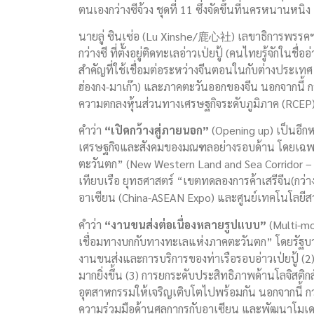
ตนเองกว่างซีจ้วง ชุดที่ 11 ซึ่งจัดขึ้นที่นครหนานหนิง 
นายลู่ ซินเซ่อ (Lu Xinshe/鹿心社) เลขาธิการพรรคฯ ป
กว่างซี ที่ตั้งอยู่ติดทะเลอ่าวเป่ยปู้ (คนไทยรู้จักในช
สำคัญที่ใช้เชื่อมต่อระหว่างจีนตอนในกับต่างประเทศ 
ฮ่องกง-มาเก๊า) และภาคตะวันออกของจีน นอกจากนี้
ความตกลงหุ้นส่วนทางเศรษฐกิจระดับภูมิภาค (RCEP
คำว่า
“
เปิดกว้างสู่ภายนอก
”
(Opening up) เป็นอีก
เศรษฐกิจและสังคมของมณฑลอย่างรอบด้าน โดยเฉพา
ตะวันตก” (New Western Land and Sea Corridor
เทียบเรือ ยุทธศาสตร์ “เขตทดลองการค้าเสรีจีน(กว
อาเซียน (China-ASEAN Expo) และศูนย์เทคโนโลยีส
คำว่า
“
งานขนส่งต่อเนื่องหลายรูปแบบ
”
(Multi-mo
เชื่อมทางบกกับทางทะเลแห่งภาคตะวันตก” โดยรัฐบา
งานขนส่งและการบริการของท่าเรือรอบอ่าวเป่ยปู้ 
มากยิ่งขึ้น (3) การยกระดับประสิทธิภาพด้านโลจิสติกส
อุตสาหกรรมให้เจริญเติบโตไปพร้อมกัน นอกจากนี้ 
ความร่วมมือด้านศุลกากรกับอาเซียน และพัฒนาโมเด