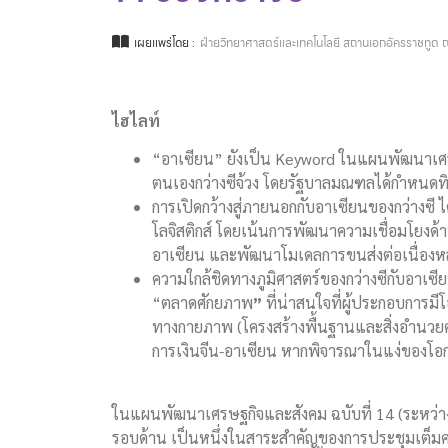
เผยแพร่โดย :
ฝ่ายวิทยาศาสตร์และเทคโนโลยี สถานเอกอัครราชทูต ณ
ไฮไลท์
“อาเซียน” ยังเป็น Keyword ในแผนพัฒนาเศร
ตนเองกว่างซีจ้วง โดยรัฐบาลมณฑลได้กำหนด
การเปิดกว้างสู่ภายนอกกับอาเซียนของกว่างซี 
โลจิสติกส์ โดยเน้นการพัฒนาความเชื่อมโยงด
อาเซียน และพัฒนาโมเดลการขนส่งต่อเนื่องห
ความใกล้ชิดทางภูมิศาสตร์ของกว่างซีกับอาเซี
“ตลาดศักยภาพ
”
ที่น่าสนใจที่ผู้ประกอบการมี
ทางกายภาพ (โครงสร้างพื้นฐานและสิ่งอำนวย
การเงินจีน-อาเซียน หากพิจารณาในแง่ของโอก
ในแผนพัฒนาเศรษฐกิจและสังคม ฉบับที่ 14 (ระหว่า
รอบด้าน เป็นหนึ่งในสาระสำคัญของการประชุมเต็ม