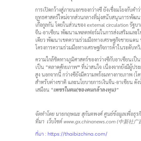
การเปิดกว้างสู่ภายนอกของกว่างซี ยังเชื่อมโยงกับคำว
ยุทธศาสตร์ใหม่จากส่วนกลางที่มุ่งสนับสนุนการพั
เกื้อกูลกัน โดยในส่วนของ external circulation ร
จีน-อาเซียน พัฒนาแพลตฟอร์มในการส่งเสริมและให้
เดียว พัฒนาเขตความร่วมมือทางเศรษฐกิจชายแดน 
โครงการความร่วมมือทางเศรษฐกิจการค้าในระดับทว
ความใกล้ชิดทางภูมิศาสตร์ของกว่างซีกับอาเซียนเป็น
เป็น “ตลาดศักยภาพ
”
ที่น่าสนใจ เนื่องจากยังมีผู้
สูง นอกจากนี้ กว่างซียังมีความพร้อมทางกายภาพ (
สำหรับต่างชาติ และนโยบายการเงินจีน-อาเซียน ดังนั
เสมือน “
เพชรในตม(ของคนกล้าลงทุน)
”
จัดทำโดย นายกฤษณะ สุกันตพงศ์ ศูนย์ข้อมูลเพื่อธุ
ที่มา เว็บไซต์
www.gx.chinanews.com (
中新社广
ที่มา : https://thaibizchina.com/