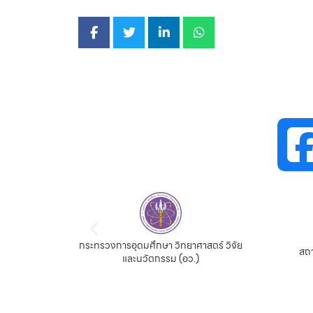
กระทรวงการอุดมศึกษา วิทยาศาสตร์ วิจัย
จีน
สถา
และนวัตกรรม (อว.)