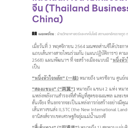
จีน (Thailand Busines
China)
เผยแพร่โดย :
ฝ่ายวิทยาศาสตร์และเทคโนโลยี สถานเอกอัครราชทูต ณ
เมื่อวันที่ 3 พฤศจิกายน 2564 มณฑลส่านซีได้ประกา
แถบเส้นทางสายไหมร่วมกัน (แผนปฏิบัติการฯ) ตาม
2568) แผนพัฒนาฯ ที่ จะสร้างเมืองแบบมี “
หนึ่งหั
เป็น
“
หนึ่งหัวใจหลัก
”
(
一核
)
หมายถึง นครซีอาน ศูนย์ก
“
สองแขนง
”
(“
两翼
”
)
หมายถึง แขนง 2 แห่ง หมายถ
แหล่งพลังงานสำรองที่สำคัญที่สุดของมณฑล และเข
ฮั่นเจียง ที่นอกจากจะเป็นแหล่งการก่อสร้างอย่างมีคุ
เส้นทางขนส่ง ILSTC (the New International L
อานิสงส์จากเขตเศรษฐกิจลุ่มแม่น้ำแยงซี
“สี่เส้นทาง” (
“
四通道
”
)
หมายถึง 1) สะพานแผ่นดิน