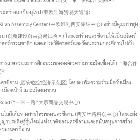
่สำคัญระหว่างเอเชีย-ยุโรป (亚欧陆海贸易大通道)
press Xi’an Assembly Center (中欧班列西安集结中心) อย่างมีคุณภาพสูง
นวัตกรรม (创新建设自由贸易试验区) โดยจะสร้างนครซีอานให้เป็นเมืองที่
ศาสตร์ธรรมชาติ” แสดงประวัติศาสตร์และวัฒนธรรมของซีอานไปกับ
ยีการเกษตรและการฝึกอบรมขององค์กรความร่วมมือเซี่ยงไฮ้ (上海合作
ูง
ของนครซีอาน (西安临空经济示范区) โดยจะเพิ่มความร่วมมือกับเมือง
 เมืองเป่าจี และเมืองถงชวน
Belt and Road (“一带一路”大宗商品交易中心)
ะเทคโนโลยีเส้นทางสายไหมของนครซีอาน (西安丝路科创中心) โดยจะส่ง
ญาประดิษฐ์รุ่นใหม่แห่งชาติของนครซีอานและสนับสนุนการสร้าง
เทคของนครซีอาน