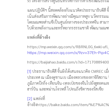
9) โครงการสร้างศูนย์นิทรรศการการค้าเชิง
แผนปฏิบัติฯ นี้สอดคล้องกับแนวคิดประธานาธิบดีสี จิ
เน้นส่งเสริมการพัฒนาอย่างมีคุณภาพสูง นวัตกรร
โดยมณฑลส่านซีเป็นศูนย์กลางของประเทศจีน สามารถส
ไปด้วยพลังงานและทรัพยากรธรรมชาติ พัฒนามณฑลส่า
แหล่งที่อ้างอิง
https://mp.weixin.qq.com/s/RBRNL0G_6wkl-uf
https://mp.weixin.qq.com/s/9zvv37Eh-Pip
https://baijiahao.baidu.com/s?id=171708894
[1]
ประธานาธิบดีสี จิ้นผิงได้เสนอแนวคิอ CMREC เมื่
ประเทศ ณ เมืองดูชานเบ เมืองหลวงของทาจิกิสถาน ป
ภูมิภาคปักกิ่ง-เทียนจิน-เหอเป่ยของจีนไปยังฮูฮอตแล
ฮาร์บิน และหม่านโจวหลี่ ไปจนถึงชิตาของรัสเซีย
[2]
แหล่งที่
อ้างอิงhttps://baike.baidu.com/item/