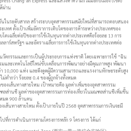
press Chang’an Express และแสวงหาความร่วมมือกับเมือง (เขต)
ห้ผ่าน
งขันในระดับสากล สร้างระบบอุตสาหกรรมสมัยใหม่ที่สามารถตอบสนอง
ทศ ตั้งเป้าเพิ่มอัตราการเติบโตของการค้าระหว่างประเทศของ
ิบโตเฉลี่ยต่อปีของการใช้เงินทุนจากต่างประเทศคือร้อยละ 13 การ
ลลาร์สหรัฐฯ และอัตราเฉลี่ยการการใช้เงินทุนจากต่างประเทศต่อ
งนวัตกรรมและการเป็นผู้ประกอบการแห่งชาติ โดยเฉพาะการใช้ “ฉิน
มและเทคโนโลยีใหม่ขับเคลื่อนการพัฒนาอย่างมีคุณภาพสูง พัฒนา
ว่า 10,000 แห่ง และดึงดูดผู้มีความสามารถและแรงงานทักษะระดับสูง
่ำกว่า ร้อยละ 0.4 ของผู้ถูกจ้างทั้งหมด
กของเส้นทางสายไหม เป้าหมายคือ มูลค่าเพิ่มของอุตสาหกรรม
ส่านซี มูลค่าของอุตสาหกรรมการท่องเที่ยวในมณฑลส่านซีเพิ่มขึ้น
้งหมด 900 ล้านคน
งเส้นทางสายไหม ตั้งเป้าภายในปี 2568 อุตสาหกรรมการเงินจะมี
้นไปที่การดำเนินการตามโครงการหลัก 9 โครงการ ได้แก่
omprehensive Experimental Zone (西安一带一路综合实验区)