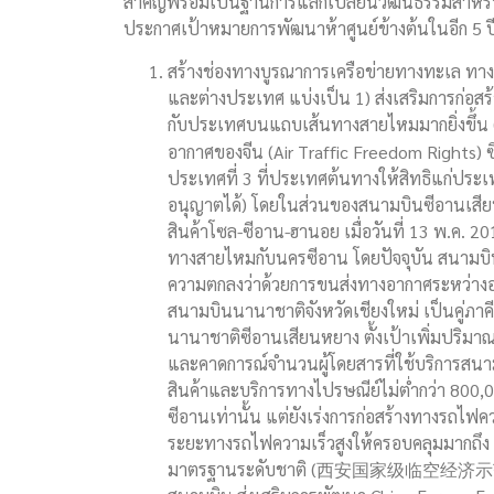
สำคัญพร้อมเป็นฐานการแลกเปลี่ยนวัฒนธรรมสำหรับเ
ประกาศเป้าหมายการพัฒนาห้าศูนย์ข้างต้นในอีก 5 ปีข
สร้างช่องทางบูรณาการเครือข่ายทางทะเล ทาง
และต่างประเทศ แบ่งเป็น 1) ส่งเสริมการก่อส
กับประเทศบนแถบเส้นทางสายไหมมากยิ่งขึ้น 
อากาศของจีน (Air Traffic Freedom Rights) ซึ
ประเทศที่ 3 ที่ประเทศต้นทางให้สิทธิแก่ประเท
อนุญาตได้) โดยในส่วนของสนามบินซีอานเสียน
สินค้าโซล-ซีอาน-ฮานอย เมื่อวันที่ 13 พ.ค.
ทางสายไหมกับนครซีอาน โดยปัจจุบัน สนามบ
ความตกลงว่าด้วยการขนส่งทางอากาศระหว่างอาเ
สนามบินนานาชาติจังหวัดเชียงใหม่ เป็นคู่ภา
นานาชาติซีอานเสียนหยาง ตั้งเป้าเพิ่มปริมา
และคาดการณ์จำนวนผู้โดยสารที่ใช้บริการสนาม
สินค้าและบริการทางไปรษณีย์ไม่ต่ำกว่า 800,0
ซีอานเท่านั้น แต่ยังเร่งการก่อสร้างทางรถไฟค
ระยะทางรถไฟความเร็วสูงให้ครอบคลุมมากถึง
มาตรฐานระดับชาติ (西安国家级临空经济示范区) สน