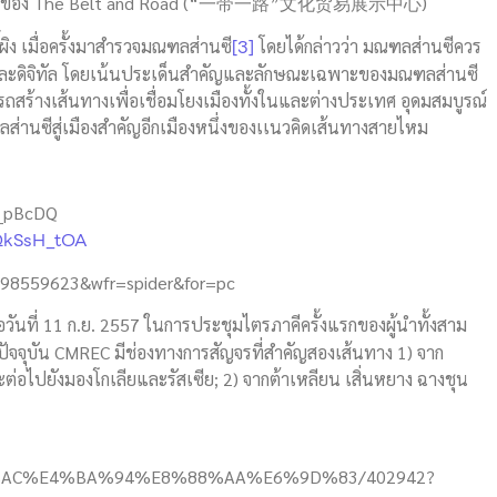
วัฒนธรรมของ The Belt and Road (“一带一路”文化贸易展示中心)
[3]
้ผิง เมื่อครั้งมาสำรวจมณฑลส่านซี
โดยได้กล่าวว่า มณฑลส่านซีควร
มและดิจิทัล โดยเน้นประเด็นสำคัญและลักษณะเฉพาะของมณฑลส่านซี
ร้างเส้นทางเพื่อเชื่อมโยงเมืองทั้งในและต่างประเทศ อุดมสมบูรณ์
นซีสู่เมืองสำคัญอีกเมืองหนึ่งของเเนวคิดเส้นทางสายไหม
L_pBcDQ
4QkSsH_tOA
0098559623&wfr=spider&for=pc
อวันที่ 11 ก.ย. 2557 ในการประชุมไตรภาคีครั้งแรกของผู้นำทั้งสาม
ัจจุบัน CMREC มีช่องทางการสัญจรที่สำคัญสองเส้นทาง 1) จาก
ะต่อไปยังมองโกเลียและรัสเซีย; 2) จากต้าเหลียน เสิ่นหยาง ฉางชุน
%E7%AC%AC%E4%BA%94%E8%88%AA%E6%9D%83/402942?