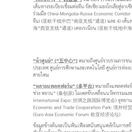
เส้นทางระเบียงเชื่อมต่อจีน-รัสเซีย-มองโกเล
ร่วมมือ China-Mongolia-Russia Economic Corrido
จีน) (亚欧干线中巴“南亚支线”通道) และ 4) เส้นทางเชื
海“西亚支线”通道) เตอเรเนียน (亚欧干线地
“
ห้า
ศูนย์
”
(
“
五中心
”
)
หมายถึงศูนย์รวบรวมการขนส่
ประเทศ ศูนย์การศึกษาและเทคโนโลยี ศูนย์การท่องเ
สายไหม
“
หลายแพลตฟอร์ม
”
(
多平台
)
หมายถึงแพลตฟอร์มเ
ช่วง หยวน” (秦创原) โมเดลขับเคลื่อนนวัตกรรมและ
International Expo: 丝绸之路国际博览会) อุทยานควา
Economic and Trade Cooperation Park: 境外经贸
(Euro-Asia Economic Forum: 欧亚经济论坛)
ข้อมูลข้างต้นจะเป็นฟันเฟืองสนับสนุนหลักในการสร้