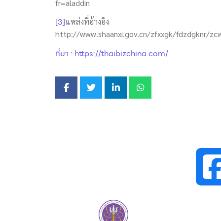
fr=aladdin
[3]
แหล่งที่อ้างอิง
http://www.shaanxi.gov.cn/zfxxgk/fdzdgknr/z
ที่มา : https://thaibizchina.com/