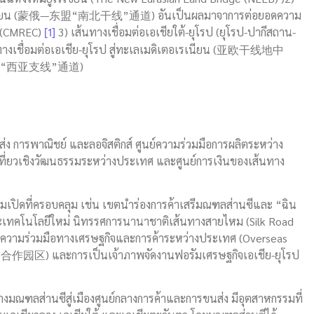
ียสู่อาเซียน (蒙俄—东盟“南北干线”通道) อันเป็นผลมาจาการต่อยอดความ
[1]
r (CMREC)
3) เส้นทางเชื่อมต่อเอเชียใต้-ยุโรป (ยุโรป-ปากีสถาน-
่อมต่อเอเชีย-ยุโรป สู่ทะเลเมดิเตอเรเนียน (亚欧干线地中
中海“西亚支线”通道)
ง การพาณิชย์ และลอจิสติกส์ ศูนย์ความร่วมมือการผลิตระหว่าง
ที่ยวเชิงวัฒนธรรมระหว่างประเทศ และศูนย์การเงินของเส้นทาง
ปิดที่ครอบคลุม เช่น เขตนำร่องการค้าเสรีมณฑลส่านซีและ “ฉิน
เทคโนโลยีใหม่ นิทรรศการนานาชาติเส้นทางสายไหม (Silk Road
มร่วมมือทางเศรษฐกิจและการค้าระหว่างประเทศ (Overseas
合作园区) และการเป็นเจ้าภาพจัดงานฟอรัมเศรษฐกิจเอเชีย-ยุโรป
างมณฑลส่านซีสู่เมืองศูนย์กลางการค้าและการขนส่ง มีอุตสาหกรรมที่