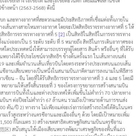
อเชียกลาง เอเชียใต้ และเอเชียตะวันตก โดยมณฑลส่านซีได้
้างหน้า (2563-2568) ดังนี้
บก และทางอากาศที่สะดวกและมีประสิทธิภาพที่เชื่อมต่อทั้งภายใน
ร้างเส้นทางสายไหมทางอากาศ โดยจะเปิดสิทธิจราจรทางอากาศที่ 5 ให้
[2]
(สิทธิการจราจรทางอากาศที่ 5
เป็นสิทธิในสิทธิในการจราจรทาง
่งแบ่งออกเป็น 5 ระดับ ระดับ ที่ 5 หมายถึง สิทธิในการเดินอากาศของ
ศใดประเทศหนึ่งให้สามารถบรรทุกผู้โดยสาร สินค้า หรืออื่นๆ ที่ได้รับ
หยางได้ใช้ประโยชน์จากสิทธิฯ ข้างต้นครั้งแรก ในเส้นทางบนส่ง
 2019 และเพิ่มจำนวนเส้นเที่ยวบินโดยตรงระหว่างประเทศบนแถบเส้น
ินซีอานเสียนหยางเป็นหนึ่งในสนามบินภาคีตามการลงนามในพิธีสาร
ซียน – จีน โดยที่ได้รับสิทธิการจราจรทางอากาศที่ 3 4 และ 5 โดยมี
คี พยายามให้เสร็จสิ้นระยะที่ 3 ของโครงการขยายการสร้างสนามบิน
ณสายการบินทั้งในและต่างประเทศให้เพิ่มขึ้นไม่ต่ำกว่า 70 ปลายทาง
บินฯ ต่อปีจะไม่ต่ำกว่า 67 ล้านคน รวมถึงเป้าหมายด้านการขนส่ง
00 ตัน/ปี 2) ทางราง ไม่เพียงแต่จะเร่งการก่อสร้างรถไฟใต้ดินในนคร
วามเร็วสูงระหว่างนครซีอานและเมืองอื่นๆ ด้วย โดยมีเป้าหมายเพิ่ม
 1,500 กิโลเมตร 3) สร้างเขตสาธิตเศรษฐกิจสนามบินนครซีอาน
ับสนุนให้เมืองเสียนหยางพัฒนาเศรษฐกิจของพื้นที่แถว