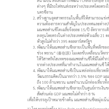
สนามบิน ส่งเสริมการพัฒนา China-Europe Ex
ต่างๆ ที่มีรถไฟขนส่งระหว่างประเทศโดยตรงใ
นครซีอาน
สร้างฐานอุตสาหกรรมในพื้นที่ให้สามารถแข่
ความต้องการความสำคัญในประเทศและต่างประเ
มณฑลส่านซีโตเฉลี่ยร้อยละ 15/ปี อัตราการเต
ลงทุนโดยตรงในต่างประเทศต่อหัวเฉลี่ย 21 ดอ
หัวสูงไม่ต่ำกว่า 395 ดอลลาร์สหรัฐฯ
พัฒนาให้มณฑลส่านซีกลายเป็นพื้นที่หลักขอ
ช่วง หยวน” (秦创原) โมเดลขับเคลื่อนนวัตกรร
ให้วิสาหกิจไฮเทคของมณฑลส่านซีให้มีไม่ต่ำก
จากต่างประเทศที่มาทำงานในมณฑลส่านซี ให้ไม่ต
พัฒนาให้มณฑลส่านซีเป็นแหล่งท่องเที่ยวหลั
วัฒนธรรมคิดเป็นมากกว่า 3.5% ของ GDP มณฑล
ถึง 100 ล้านหยวน และจำนวนนักท่องเที่ยวทั
พัฒนาให้มณฑลส่านซีกลายเป็นศูนย์การเงินขอ
สัดส่วนต่อ GDP มณฑลไม่ต่ำกว่า 8 %
เพื่อให้บรรลุเป้าหมายข้างต้น มณฑลส่านซีจะมุ่งเน
1) โครงการก่อสร้าง Xi’an Belt and Road C