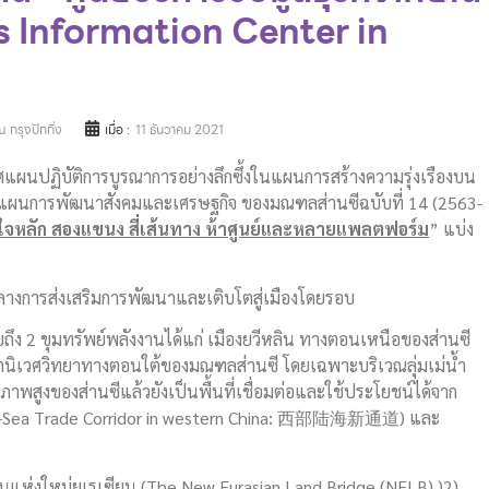
s Information Center in
 กรุงปักกิ่ง
เมื่อ :
11 ธันวาคม 2021
ศแผนปฏิบัติการบูรณาการอย่างลึกซึ้งในแผนการสร้างความรุ่งเรืองบน
แผนการพัฒนาสังคมและเศรษฐกิจ ของมณฑลส่านซีฉบับที่ 14 (2563-
วใจหลัก สองแขนง สี่เส้นทาง ห้าศูนย์และหลายแพลตฟอร์ม
” แบ่ง
ลางการส่งเสริมการพัฒนาและเติบโตสู่เมืองโดยรอบ
ึง 2 ขุมทรัพย์พลังงานได้แก่ เมืองยวีหลิน ทางตอนเหนือของส่านซี
ตนิเวศวิทยาทางตอนใต้ของมณฑลส่านซี โดยเฉพาะบริเวณลุ่มเม่น้ำ
ณภาพสูงของส่านซีแล้วยังเป็นพื้นที่เชื่อมต่อและใช้ประโยชน์ได้จาก
and-Sea Trade Corridor in western China: 西部陆海新通道) และ
แห่งใหม่ยูเรเซียน (The New Eurasian Land Bridge (NELB) )2)