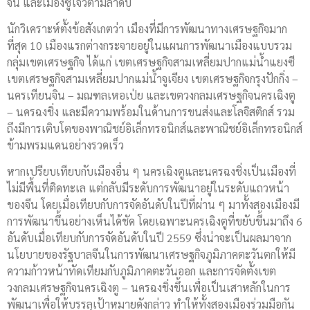
จิน และเมืองซูโจวตามลำดับ
นักวิเคราะห์ตั้งข้อสังเกตว่า เมืองที่มีการพัฒนาทางเศรษฐกิจมาก
ที่สุด 10 เมืองแรกต่างกระจายอยู่ในแผนการพัฒนาเมืองแบบรวม
กลุ่มเขตเศรษฐกิจ ได้แก่ เขตเศรษฐกิจสามเหลี่ยมปากแม่น้ำแยงซี
เขตเศรษฐกิจสามเหลี่ยมปากแม่น้ำจูเจียง เขตเศรษฐกิจกรุงปักกิ่ง –
นครเทียนจิน – มณฑลเหอเป่ย และเขตวงกลมเศรษฐกิจนครเฉิงตู
– นครฉงชิ่ง และมีความพร้อมในด้านการขนส่งและโลจิสติกส์ รวม
ถึงมีการเติบโตของพาณิชย์อิเล็กทรอนิกส์และพาณิชย์อิเล็กทรอนิกส์
ข้ามพรมแดนอย่างรวดเร็ว
หากเปรียบเทียบกับเมืองอื่น ๆ นครเฉิงตูและนครฉงชิ่งเป็นเมืองที่
ไม่มีพื้นที่ติดทะเล แต่กลับมีระดับการพัฒนาอยู่ในระดับแถวหน้า
ของจีน โดยเมื่อเทียบกับการจัดอันดับในปีที่ผ่าน ๆ มาทั้งสองเมืองมี
การพัฒนาขึ้นอย่างเห็นได้ชัด โดยเฉพาะนครเฉิงตูที่ขยับขึ้นมาถึง 6
อันดับเมื่อเทียบกับการจัดอันดับในปี 2559 ซึ่งน่าจะเป็นผลมาจาก
นโยบายของรัฐบาลจีนในการพัฒนาเศรษฐกิจภูมิภาคตะวันตกให้มี
ความก้าวหน้าทัดเทียมกับภูมิภาคตะวันออก และการจัดตั้งเขต
วงกลมเศรษฐกิจนครเฉิงตู – นครฉงชิ่งขึ้นเพื่อเป็นเสาหลักในการ
พัฒนาเพื่อให้บรรลุเป้าหมายดังกล่าว ทำให้ทั้งสองเมืองร่วมมือกัน