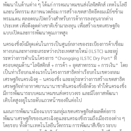
พัฒนาในด้านต่าง ๆ ได้แก่ การคมนาคมขนส่งโลจิสติกส์ เทคโนโลยี
และนวัตกรรม สภาพแวดล้อม การสร้างเขตสาธิตอีคอมเมิร์ซข้าม
พรมแดน ตลอดจนเปิดกว้างสำหรับการค้าการลงทุนจากต่าง
ประเทศ เพื่อดึงดูดต่างชาติเข้ามาลงทุน เพื่อสร้างเขตเศรษฐกิจ
แบบเปิดและการพัฒนาคุณภาพสูง
นครฉงชิ่งยังมีจุดเด่นในการเป็นศูนย์กลางของระเบียงการค้าเชื่อม
ทางบกและทางทะเลระหว่างประเทศสายใหม่ (ILSTC) และอยู่
ระหว่างการดำเนินโครงการ “Chongqing ILSTC Dry Port” ที่
ครอบคลุมด้าน“โลจิสติกส์ + การค้า + อุตสาหกรรม + การเงิน” โดย
เป็นท่าเรือบกแห่งแรกในโครงการสาธิตท่าเรือบกในเขตวงกลม
เศรษฐกิจนครเฉิงตู – นครฉงชิ่ง และอยู่ระหว่างการสร้างเขตสาธิต
เศรษฐกิจท่าอากาศยานนานาชาตินครฉงชิ่งอีกด้วย ทำให้นครฉงชิ่ง
มีการพัฒนาระบบคมนาคมขนส่งครบวงจร และมีโอกาสพัฒนา
เติบโตสูงอยู่ในระดับแถวหน้าของจีนต่อไป
แผนการพัฒนาเมืองแบบรวมกลุ่มเขตเศรษฐกิจส่งผลดีต่อการ
พัฒนาเศรษฐกิจของนครเฉิงตูและนครฉงชิ่งรวมถึงเมืองรองต่าง ๆ
โดยรอบ ทั้งด้านเทคโนโลยีนวัตกรรม การพัฒนาสีเขียว ระบบ