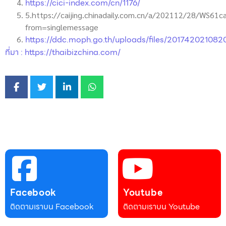
https://cici-index.com/cn/1176/
5.https://caijing.chinadaily.com.cn/a/202112/28/WS6
from=singlemessage
https://ddc.moph.go.th/uploads/files/20174202108
ที่มา : https://thaibizchina.com/
Facebook
Youtube
ติดตามเราบน Facebook
ติดตามเราบน Youtube