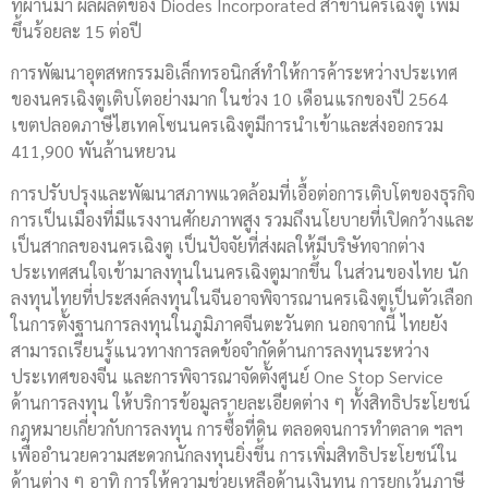
ที่ผ่านมา ผลผลิตของ Diodes Incorporated สาขานครเฉิงตู เพิ่ม
ขึ้นร้อยละ 15 ต่อปี
การพัฒนาอุตสหกรรมอิเล็กทรอนิกส์ทำให้การค้าระหว่างประเทศ
ของนครเฉิงตูเติบโตอย่างมาก ในช่วง 10 เดือนแรกของปี 2564
เขตปลอดภาษีไฮเทคโซนนครเฉิงตูมีการนำเข้าและส่งออกรวม
411,900 พันล้านหยวน
การปรับปรุงและพัฒนาสภาพแวดล้อมที่เอื้อต่อการเติบโตของธุรกิจ
การเป็นเมืองที่มีแรงงานศักยภาพสูง รวมถึงนโยบายที่เปิดกว้างและ
เป็นสากลของนครเฉิงตู เป็นปัจจัยที่ส่งผลให้มีบริษัทจากต่าง
ประเทศสนใจเข้ามาลงทุนในนครเฉิงตูมากขึ้น ในส่วนของไทย นัก
ลงทุนไทยที่ประสงค์ลงทุนในจีนอาจพิจารณานครเฉิงตูเป็นตัวเลือก
ในการตั้งฐานการลงทุนในภูมิภาคจีนตะวันตก นอกจากนี้ ไทยยัง
สามารถเรียนรู้แนวทางการลดข้อจำกัดด้านการลงทุนระหว่าง
ประเทศของจีน และการพิจารณาจัดตั้งศูนย์ One Stop Service
ด้านการลงทุน ให้บริการข้อมูลรายละเอียดต่าง ๆ ทั้งสิทธิประโยชน์
กฎหมายเกี่ยวกับการลงทุน การซื้อที่ดิน ตลอดจนการทำตลาด ฯลฯ
เพื่ออำนวยความสะดวกนักลงทุนยิ่งขึ้น การเพิ่มสิทธิประโยชน์ใน
ด้านต่าง ๆ อาทิ การให้ความช่วยเหลือด้านเงินทุน การยกเว้นภาษี