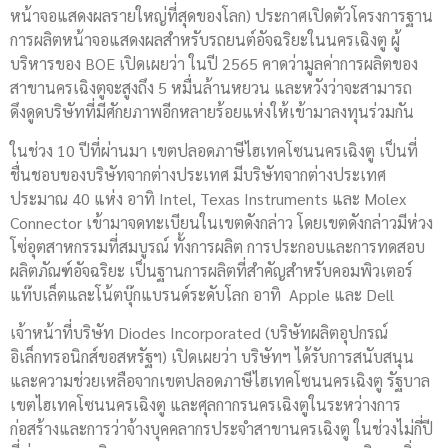
หน้าจอแสดงผลรายใหญ่ที่สุดของโลก) ประกาศเปิดตัวโครงการฐาน
การผลิตหน้าจอแสดงผลสำหรับรถยนต์อัจฉริยะในนครเฉิงตู ผู้
บริหารของ BOE เปิดเผยว่า ในปี 2565 คาดว่ามูลค่าการผลิตของ
สาขานครเฉิงตูจะสูงถึง 5 หมื่นล้านหยวน และหวังว่าจะสามารถ
ดึงดูดบริษัทที่มีศักยภาพอีกหลายร้อยแห่งให้เข้ามาลงทุนร่วมกัน
ในช่วง 10 ปีที่ผ่านมา เขตปลอดภาษีไฮเทคโซนนครเฉิงตู เป็นที่
ชื่นชอบของบริษัทจากต่างประเทศ มีบริษัทจากต่างประเทศ
ประมาณ 40 แห่ง อาทิ Intel, Texas Instruments และ Molex
Connector เข้ามาจดทะเบียนในเขตดังกล่าว โดยเขตดังกล่าวมีห่วง
โซ่อุตสาหกรรมที่สมบูรณ์ ทั้งการผลิต การประกอบและการทดสอบ
ผลิตภัณฑ์อัจฉริยะ เป็นฐานการผลิตที่สำคัญสำหรับคอมพิวเตอร์
แท๊บเล็ตและโน้ตบุ๊กแบรนด์ระดับโลก อาทิ Apple และ Dell
เจ้าหน้าที่บริษัท Diodes Incorporated (บริษัทผลิตอุปกรณ์
อิเล็กทรอนิกส์ขอสหรัฐฯ) เปิดเผยว่า บริษัทฯ ได้รับการสนับสนุน
และความช่วยเหลือจากเขตปลอดภาษีไฮเทคโซนนครเฉิงตู รัฐบาล
เขตไฮเทคโซนนครเฉิงตู และศุลกากรนครเฉิงตูในระหว่างการ
ก่อสร้างและการว่าจ้างบุคคลากรประจำสาขานครเฉิงตู ในช่วงไม่กี่ปี