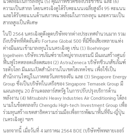
แวดล้อมในการลงทุน (5) คุณภาพชีวิตของประชาชน และ (6)
ความเป็นสากล โดยนครเฉิงตูได้รับคะแนนเฉลี่ยสูงถึง 95 คะแนน
และได้รับคะแนนด้านสภาพแวดล้อมในการลงทุน และความเป็น
สากลสูงเป็นพิเศษ
ในปี 2564 นครเฉิงตูดึงดูดบริษัทจากต่างประเทศจำนวนมาก รวม
ถึงบริษัทที่ติดอันดับ Fortune Global 500 ที่มีชื่อเสียงหลายแห่ง
ต่างมีแผนเข้ามาลงทุนในนครเฉิงตู เช่น (1) Boehringer
Ingelheim บริษัทเวชภัณฑ์รายใหญ่จากเยอรมนี มีแผนสร้างศูนย์
ฟื้นฟูโรคหลอดเลือดสมอง (2) AstraZeneca บริษัทชีวเภสัชภัณฑ์
ระดับโลก มีแผนเปิดสำนักงานในเขตไฮเทคโซน เพื่อใช้เป็น
สำนักงานใหญ่ในภาคตะวันตกของจีน และ (3) Singapore Energy
Group ซึ่งเป็นบริษัทในเครือของ Singapore Temasek Group มี
แผนลงทุน 20 ล้านดอลลาร์สหรัฐ ในการปรับปรุงบริการด้าน
พลังงาน (4) Mitsubishi Heavy Industries Air Conditioning ได้ลง
นามในข้อตกลงกับ Chengdu High-tech Investment Group เพื่อ
ร่วมทุนสร้างเขตสาธิตความร่วมมือเพื่อการพัฒนาพื้นที่จีน-ญี่ปุ่น
(นครเฉิงตู) ฯลฯ
นอกจากนี้ เมื่อวันที่ 4 มกราคม 2564 BOE (บริษัทซัพพลายเออร์