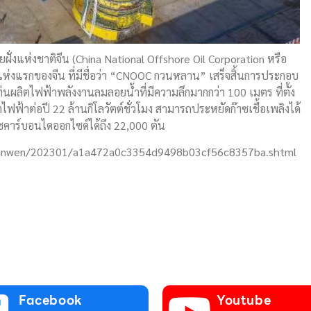
่งแห่งชาติจีน (China National Offshore Oil Corporation หรือ
่งแรกของจีน ที่มีชื่อว่า “CNOOC กวนหลาน” เสร็จสิ้นการประกอบ
่นผลิตไฟฟ้าพลังงานลมลอยน้ำที่มีความลึกมากกว่า 100 เมตร ที่ตั้ง
ไฟฟ้าต่อปี 22 ล้านกิโลวัตต์ชั่วโมง สามารถประหยัดก๊าซเชื้อเพลิงได้
ซคาร์บอนไดออกไซด์ได้ถึง 22,000 ตัน
kejixinwen/202301/a1a472a0c3354d9498b03cf56c8357ba.shtml
Facebook
Youtube