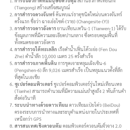
การบินอวกาศที่มีมนุษย์ควบคุม
สถานีอวกาศเทียนกง
(Tiangong) สร้างเสร็จสมบูรณ์
การสำรวจดวงจันทร์
ค้นพบแร่ธาตุชนิดใหม่บนดวงจันทร์
ครั้งแรก ชื่อว่า ฉางเอ๋อไซต์-(วาย) (Changesite-(Y))
การสำรวจดาวอังคาร
ยานเทียนเหวิน-1 (Tianwen-1) ได้รับ
ข้อมูลภาพที่มีความละเอียดปานกลาง ซึ่งครอบคลุมพื้นที่
ทั้งหมดของดาวอังคาร
การสำรวจใต้ทะเลลึก
เรือดำน้ำเฟิ่นโต้วเจ่อ (Fen Dou
Zhe) ดำน้ำลึก 10,000 เมตร 25 ครั้งสำเร็จ
การสำรวจภาคพื้นดิน
การขุดเจาะหลุมเผิงเซิน-6
(Pengshen-6) ลึก 9,026 เมตรสำเร็จ เป็นหลุมแนวตั้งที่ลึก
ที่สุดในเอเชีย
ซูเปอร์คอมพิวเตอร์
ซูเปอร์คอมพิวเตอร์รุ่นใหม่เทียนเหอ
(Tianhe) สามารถคำนวณที่มีความแม่นยำสูงถึง 2 พันล้านคำ
สั่งต่อวินาที
ระบบนำทางด้วยดาวเทียม
ดาวเทียมเป่ยโต่ว (BeiDou)
ครองระบบการนำทางและระบุตำแหน่งภายในประเทศที่
เหนือกว่า GPS
สารสนเทศเชิงควอนตัม
คอมพิวเตอร์ควอนตัมจิ่วจาง 2.0